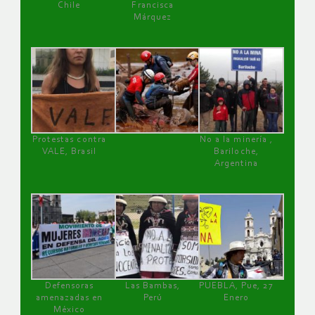
Chile
Francisca
Márquez
Protestas contra
No a la minería ,
VALE, Brasil
Bariloche,
Argentina
Defensoras
Las Bambas,
PUEBLA, Pue, 27
amenazadas en
Perú
Enero
México