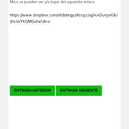
Mico se pueden ver y/o bajar del siguiente enlace:
https://www.dropbox.com/sh/bbtqp28cryjzzi9/AADur5viG6J
7hcrlxYKGMGvha?dl=0
Navegador
ENTRADA ANTERIOR
ENTRADA SIGUIENTE
de
artículos