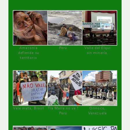
Amazonía
Perú
Valle del Elqui
defiende su
sin minería.
territorio
Vale mata, Brasil
Tía María no va !
Orinoco,
Perú
Venezuela