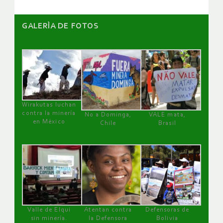
GALERÌA DE FOTOS
Wirakutas luchan
contra la minería
No a Dominga,
VALE mata,
en México
Chile
Brasil
Valle de Elqui
Atentan contra
Defensoras de
sin minería.
la Defensora
Bolivia