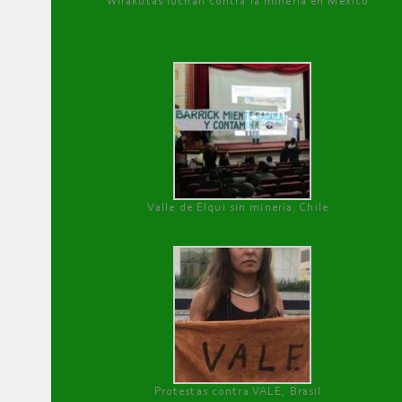
Wirakutas luchan contra la minería en México
Valle de Elqui sin minería. Chile
Protestas contra VALE, Brasil