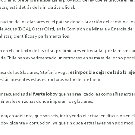
Gobierno pretende flexibilizar el proyecto de ley que se discute en e
tas, está detrás de la iniciativa oficial.
nución de los glaciares en el país se debe a la acción del cambio climá
de Aguas (DGA), Oscar Cristi, en la Comisión de Minería y Energía de
istas, científicos y parlamentarios.
 en el contexto de las cifras preliminares entregadas por la misma a
 de Chile han experimentado un retroceso en su masa del ocho por ci
ensa de los Glaciares, Stefanía Vega,
es imposible dejar de lado la inj
stán presentes estas estructuras naturales de hielo.
consecuencias del
fuerte lobby
que han realizado las compañías extract
minerales en zonas donde imperan los glaciares.
005 en adelante, que son seis, incluyendo el actual en discusión en 
 lobby gigante y corrupción, ya que sin duda estas leyes han sido mo