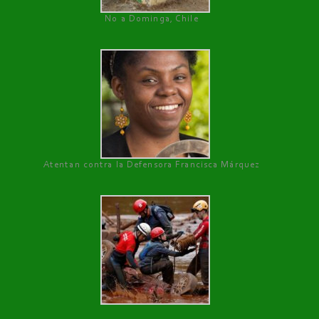
No a Dominga, Chile
Atentan contra la Defensora Francisca Márquez