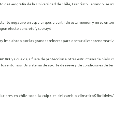
o de Geografía de la Universidad de Chile, Francisco Ferrando, se 
stante negativo en esperar que, a partir de esta reunión y en su ent
ngún efecto concreto”, subrayó.
by impulsado por las grandes mineras para obstaculizar prenormativa
ecisas
, ya que deja fuera de protección a otras estructuras de hielo
 los entornos. Un sistema de aporte de nieve y de condiciones de te
e-glaciares-en-chile-toda-la-culpa-es-del-cambio-climatico/?fbcl