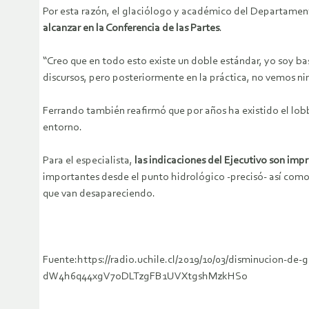
Por esta razón, el glaciólogo y académico del Departament
alcanzar en la Conferencia de las Partes
.
“Creo que en todo esto existe un doble estándar, yo soy ba
discursos, pero posteriormente en la práctica, no vemos ni
Ferrando también reafirmó que por años ha existido el lob
entorno.
Para el especialista,
las indicaciones del Ejecutivo son impr
importantes desde el punto hidrológico -precisó- así como
que van desapareciendo.
Fuente:https://radio.uchile.cl/2019/10/03/disminucion-d
dW4h6q44xgV7oDLTzgFB1UVXtgshMzkHSo