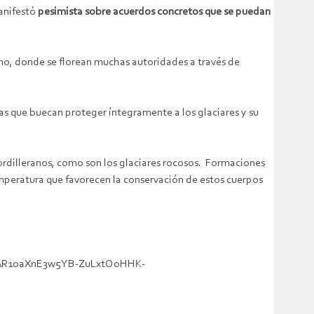
manifestó
pesimista sobre acuerdos concretos que se puedan
orno, donde se florean muchas autoridades a través de
s que buecan proteger íntegramente a los glaciares y su
 cordilleranos, como son los glaciares rocosos. Formaciones
mperatura que favorecen la conservación de estos cuerpos
id=IwAR1oaXnE3w5YB-ZuLxtOoHHK-