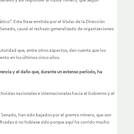
l Senado y así responder al lobby minero, que según
tico”. Esta frase emitida por el titular de la Dirección
l Senado, causó el rechazo generalizado de organizaciones
utoridad que, entre otros aspectos, dan cuenta que los
ento en los últimos cinco años.
erencia y el daño que, durante un extenso período, ha
ivistas nacionales e internacionales hacia el Gobierno y el
el Senado, han sido bajados por el gremio minero, que son
dificadas si no hubiese sido porque aquí ha corrido mucho