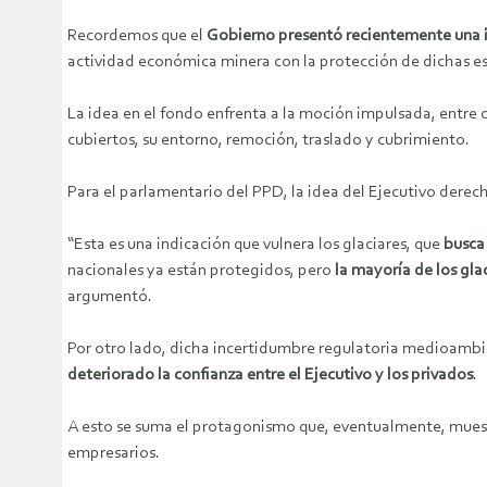
Recordemos que el
Gobierno presentó recientemente una in
actividad económica minera con la protección de dichas es
La idea en el fondo enfrenta a la moción impulsada, entre o
cubiertos, su entorno, remoción, traslado y cubrimiento.
Para el parlamentario del PPD, la idea del Ejecutivo der
“Esta es una indicación que vulnera los glaciares, que
busca 
nacionales ya están protegidos, pero
la mayoría de los gla
argumentó.
Por otro lado, dicha incertidumbre regulatoria medioamb
deteriorado la confianza entre el Ejecutivo y los privados
.
A esto se suma el protagonismo que, eventualmente, muestr
empresarios.