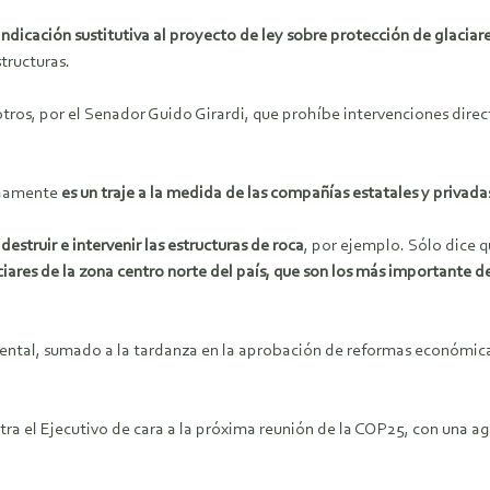
dicación sustitutiva al proyecto de ley sobre protección de glaciare
tructuras.
tros, por el Senador Guido Girardi, que prohíbe intervenciones direct
echamente
es un traje a la medida de las compañías estatales y privada
destruir e intervenir las estructuras de roca
, por ejemplo. Sólo dice 
ciares de la zona centro norte del país, que son los más importante d
iental, sumado a la tardanza en la aprobación de reformas económi
a el Ejecutivo de cara a la próxima reunión de la COP25, con una a