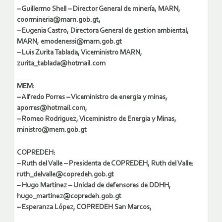
– Guillermo Shell – Director General de minería, MARN,
coormineria@marn.gob.gt,
– Eugenia Castro, Directora General de gestion ambiental,
MARN, emodenessi@marn.gob.gt
– Luis Zurita Tablada, Viceministro MARN,
zurita_tablada@hotmail.com
MEM:
– Alfredo Porres – Viceministro de energia y minas,
aporres@hotmail.com,
– Romeo Rodriguez, Viceministro de Energia y Minas,
ministro@mem.gob.gt
COPREDEH:
– Ruth del Valle – Presidenta de COPREDEH, Ruth del Valle:
ruth_delvalle@copredeh.gob.gt
– Hugo Martinez – Unidad de defensores de DDHH,
hugo_martinez@copredeh.gob.gt
– Esperanza López, COPREDEH San Marcos,