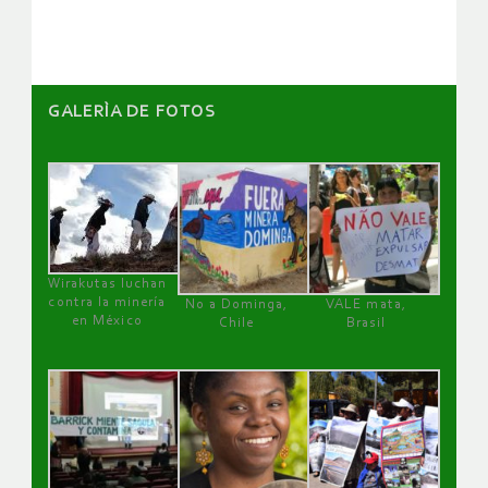
artículos
GALERÌA DE FOTOS
Wirakutas luchan
contra la minería
No a Dominga,
VALE mata,
en México
Chile
Brasil