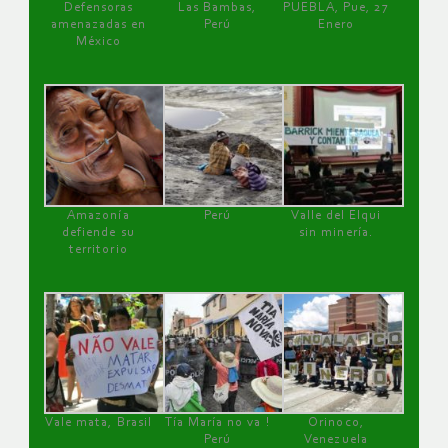
Defensoras
Las Bambas,
PUEBLA, Pue, 27
amenazadas en
Perú
Enero
México
Amazonía
Perú
Valle del Elqui
defiende su
sin minería.
territorio
Vale mata, Brasil
Tía María no va !
Orinoco,
Perú
Venezuela