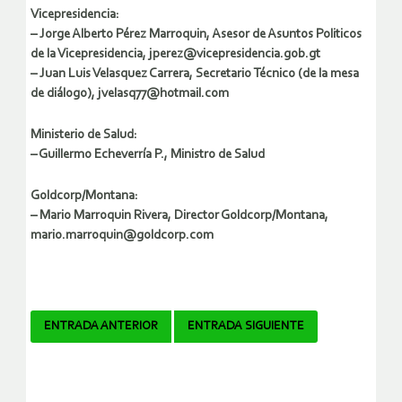
Vicepresidencia:
– Jorge Alberto Pérez Marroquin, Asesor de Asuntos Politicos
de la Vicepresidencia, jperez@vicepresidencia.gob.gt
– Juan Luis Velasquez Carrera, Secretario Técnico (de la mesa
de diálogo), jvelasq77@hotmail.com
Ministerio de Salud:
– Guillermo Echeverría P., Ministro de Salud
Goldcorp/Montana:
– Mario Marroquin Rivera, Director Goldcorp/Montana,
mario.marroquin@goldcorp.com
Navegador
ENTRADA ANTERIOR
ENTRADA SIGUIENTE
de