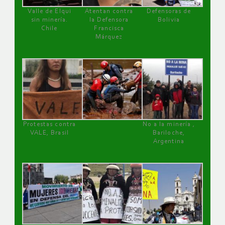
Valle de Elqui
Atentan contra
Defensoras de
sin minería.
la Defensora
Bolivia
Chile
Francisca
Márquez
Protestas contra
No a la minería ,
VALE, Brasil
Bariloche,
Argentina