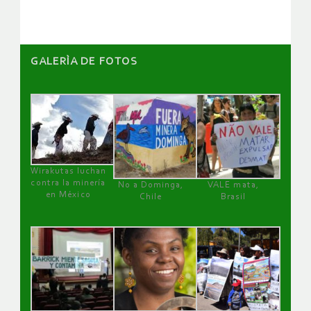
GALERÌA DE FOTOS
Wirakutas luchan
contra la minería
No a Dominga,
VALE mata,
en México
Chile
Brasil