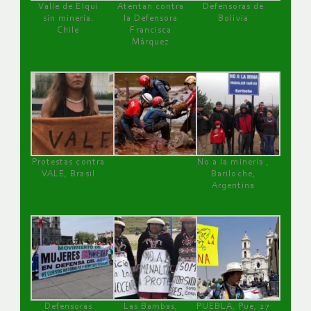
Valle de Elqui
Atentan contra
Defensoras de
sin minería.
la Defensora
Bolivia
Chile
Francisca
Márquez
Protestas contra
No a la minería ,
VALE, Brasil
Bariloche,
Argentina
Defensoras
Las Bambas,
PUEBLA, Pue, 27