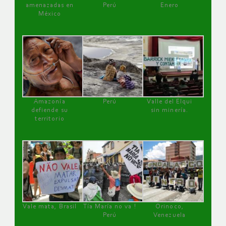
amenazadas en
Perú
Enero
México
Amazonía
Perú
Valle del Elqui
defiende su
sin minería.
territorio
Vale mata, Brasil
Tía María no va !
Orinoco,
Perú
Venezuela