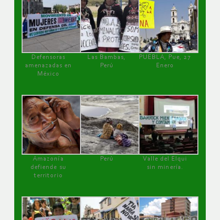
Defensoras
Las Bambas,
PUEBLA, Pue, 27
amenazadas en
Perú
Enero
México
Amazonía
Perú
Valle del Elqui
defiende su
sin minería.
territorio