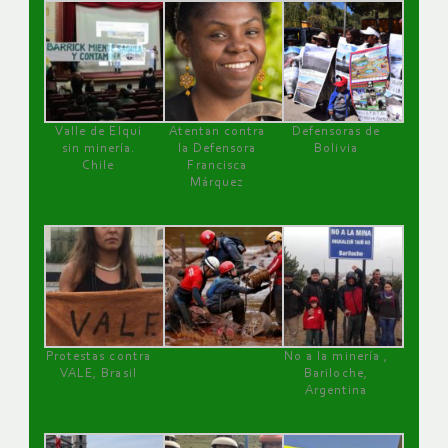
Valle de Elqui
Atentan contra
Defensoras de
sin minería.
la Defensora
Bolivia
Chile
Francisca
Márquez
Protestas contra
No a la minería ,
VALE, Brasil
Bariloche,
Argentina