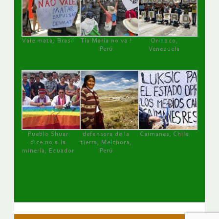
Vale mata, Brasil
Tía María no va !
Orinoco,
Perú
Venezuela
Pueblo Shuar
defensora de la
Caimanes, Chile
dice no a la
tierra, Melchora,
minería, Ecuador
Perú