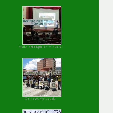
Valle del Elqui sin minería.
Orinoco, Venezuela