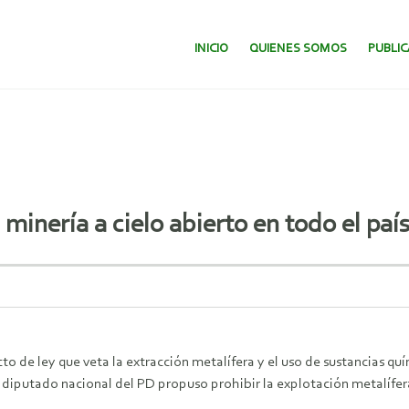
SALTAR AL CONTENIDO.
INICIO
QUIENES SOMOS
PUBLI
minería a cielo abierto en todo el paí
o de ley que veta la extracción metalífera y el uso de sustancias qu
 diputado nacional del PD propuso prohibir la explotación metalífera 