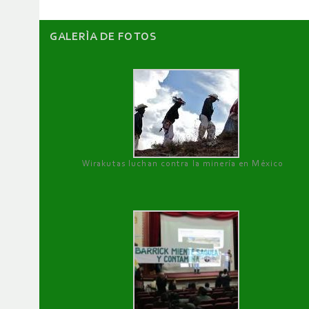
GALERÌA DE FOTOS
Wirakutas luchan contra la minería en México