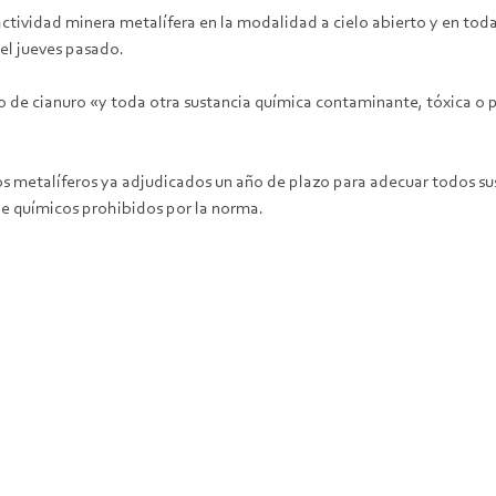
actividad minera metalífera en la modalidad a cielo abierto y en toda
el jueves pasado.
so de cianuro «y toda otra sustancia química contaminante, tóxica o 
s metalíferos ya adjudicados un año de plazo para adecuar todos sus p
 de químicos prohibidos por la norma.