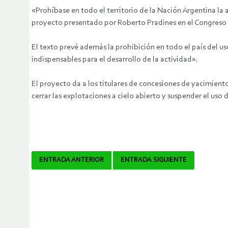
«Prohíbase en todo el territorio de la Nación Argentina la 
proyecto presentado por Roberto Pradines en el Congreso 
El texto prevé además la prohibición en todo el país del u
indispensables para el desarrollo de la actividad».
El proyecto da a los titulares de concesiones de yacimiento
cerrar las explotaciones a cielo abierto y suspender el uso
Navegador
ENTRADA ANTERIOR
ENTRADA SIGUIENTE
de
artículos