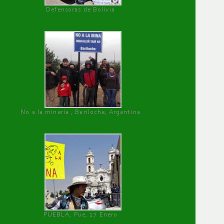
Defensoras de Bolivia
No a la minería , Bariloche, Argentina
PUEBLA, Pue, 27 Enero