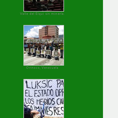
Valle del Elqui sin minería.
Orinoco, Venezuela