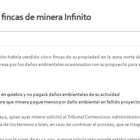
fincas de minera Infinito
inito habría vendido cinco fincas de su propiedad en la zona norte 
resa por los daños ambientales ocasionados con su propyecto para sac
a en quiebra y no pagará daños ambientales de su actividad
iere que minera pague menos por daño ambiental en fallido proyect
aya, quien ayer mismo solicitó al Tribunal Contencioso Administrativ
 de los terrenos o bien, en caso de continuar el proceso, que se tra
as por la suma de $445.000, aunque solo la más grande estaba valor