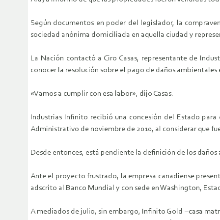
Según documentos en poder del legislador, la compraventa
sociedad anónima domiciliada en aquella ciudad y represe
La Nación contactó a Ciro Casas, representante de Industr
conocer la resolución sobre el pago de daños ambientales e
«Vamos a cumplir con esa labor», dijo Casas.
Industrias Infinito recibió una concesión del Estado par
Administrativo de noviembre de 2010, al considerar que fue
Desde entonces, está pendiente la definición de los daños
Ante el proyecto frustrado, la empresa canadiense presentó 
adscrito al Banco Mundial y con sede en Washington, Estad
A mediados de julio, sin embargo, Infinito Gold –casa matri