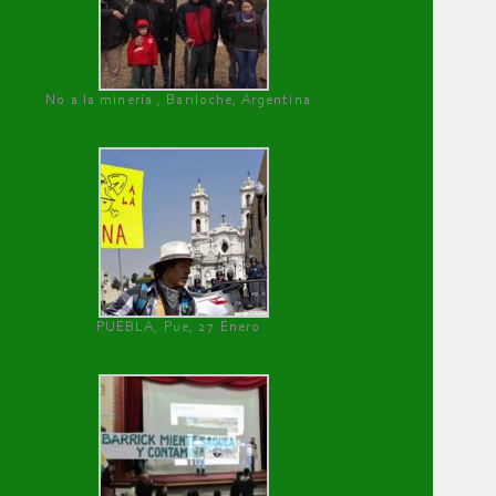
No a la minería , Bariloche, Argentina
PUEBLA, Pue, 27 Enero