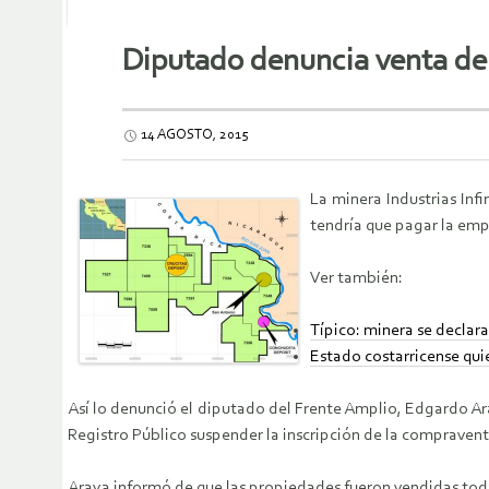
Diputado denuncia venta de 
14 AGOSTO, 2015
La minera Industrias Inf
tendría que pagar la emp
Ver también:
Típico: minera se declar
Estado costarricense qu
Así lo denunció el diputado del Frente Amplio, Edgardo Ar
Registro Público suspender la inscripción de la compraventa
Araya informó de que las propiedades fueron vendidas tod