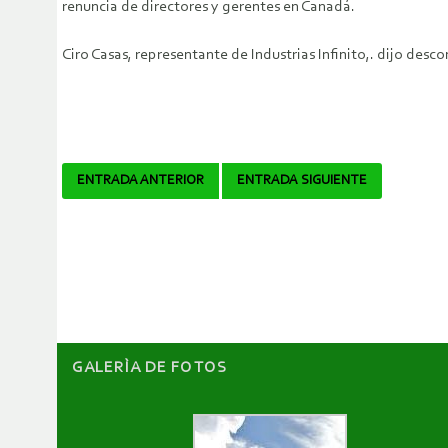
renuncia de directores y gerentes en Canadá.
Ciro Casas, representante de Industrias Infinito,. dijo de
Navegador
ENTRADA ANTERIOR
ENTRADA SIGUIENTE
de
artículos
GALERÌA DE FOTOS