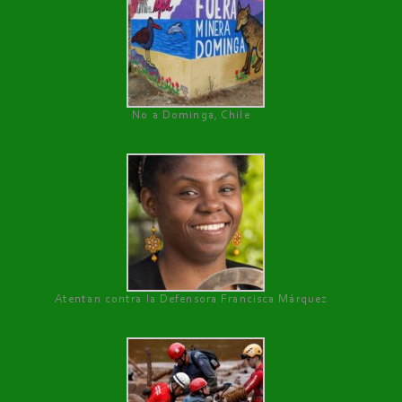
No a Dominga, Chile
Atentan contra la Defensora Francisca Márquez