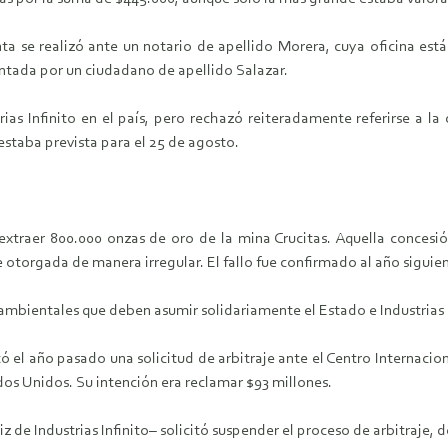
 se realizó ante un notario de apellido Morera, cuya oficina está 
ntada por un ciudadano de apellido Salazar.
ias Infinito en el país, pero rechazó reiteradamente referirse a l
staba prevista para el 25 de agosto.
a extraer 800.000 onzas de oro de la mina Crucitas. Aquella concesi
 otorgada de manera irregular. El fallo fue confirmado al año siguie
 ambientales que deben asumir solidariamente el Estado e Industrias 
el año pasado una solicitud de arbitraje ante el Centro Internaciona
os Unidos. Su intención era reclamar $93 millones.
z de Industrias Infinito– solicitó suspender el proceso de arbitraje, 