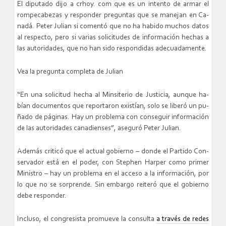
El dipu­tado dijo a crhoy. com que es un in­ten­to de armar el
rom­pe­ca­be­zas y res­pon­der pre­gun­tas que se ma­ne­jan en Ca­
na­dá. Peter Ju­lian si co­men­tó que no ha ha­bi­do mu­chos datos
al res­pec­to, pero si va­rias so­li­ci­tu­des de in­for­ma­ción he­chas a
las au­to­ri­da­des, que no han sido res­pon­di­das ade­cua­da­men­te.
Vea la pre­gun­ta com­ple­ta de Ju­lian
“En una so­li­ci­tud hecha al Min­si­te­rio de Jus­ti­cia, aun­que ha­
bían do­cu­men­tos que re­por­ta­ron exis­tían, solo se li­be­ró un pu­
ña­do de pá­gi­nas. Hay un pro­ble­ma con con­se­guir in­for­ma­ción
de las au­to­ri­da­des ca­na­dien­ses”, ase­gu­ró Peter Ju­lian.
Ade­más cri­ti­có que el ac­tual go­bierno – donde el Par­ti­do Con­
ser­va­dor está en el poder, con Step­hen Har­per como pri­mer
Mi­nis­tro – hay un pro­ble­ma en el ac­ce­so a la in­for­ma­ción, por
lo que no se sor­pren­de. Sin em­bar­go reite­ró que el go­bierno
debe res­pon­der.
In­clu­so, el con­gre­sis­ta pro­mue­ve la con­sul­ta
a tra­vés de redes