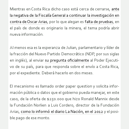
Mien­tras en Costa Rica dicho caso está cerca de ce­rrar­se,
ante
la ne­ga­ti­va de la Fis­ca­lía Ge­ne­ral a con­ti­nuar la in­ves­ti­ga­ción en
con­tra de Oscar Arias
, por lo que ale­gan es
falta de prue­bas
, en
el país de donde es ori­gi­na­rio la mi­ne­ra, el tema po­dría abrir
nueva in­for­ma­ción.
Al menos esa es la es­pe­ran­za de Ju­lian, par­la­men­ta­rio y líder de
la frac­ción del Nuevo Par­ti­do De­mo­crá­ti­co (NDP, por sus si­glas
en in­glés), al en­viar
su pre­gun­ta ofi­cial­men­te
al Poder Eje­cu­ti­
vo de su país, para que res­pon­da sobre el envío a Costa Rica,
por el ex­pe­dien­te. De­be­rá ha­cer­lo en dos meses.
El me­ca­nis­mo es lla­ma­do order paper ques­tion y so­li­ci­ta in­for­
ma­ción pú­bli­ca o datos que el go­bierno pueda ma­ne­jar, en este
caso, de la ofer­ta de $250.000 que hizo Ro­nald Man­nix desde
la Fun­da­ción Nor­lien a Luis Cor­de­ro, di­rec­tor de la Fun­da­ción
Arias,
como lo in­for­mó el dia­rio La Na­ción, en el 2012
y el po­si­
ble pago de ese monto.