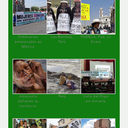
Defensoras
Las Bambas,
PUEBLA, Pue, 27
amenazadas en
Perú
Enero
México
Amazonía
Perú
Valle del Elqui
defiende su
sin minería.
territorio