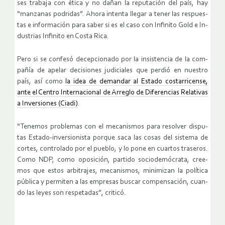
ses tra­ba­ja con ética y no dañan la repu­tación del país, hay
“man­za­nas po­dri­das”. Ahora in­ten­ta lle­gar a tener las res­pues­
tas e in­for­ma­ción para saber si es el caso con In­fi­ni­to Gold e In­
dus­trias In­fi­ni­to en Costa Rica.
Pero si se con­fe­só de­cep­cio­na­do por la in­sis­ten­cia de la com­
pa­ñía de ape­lar de­ci­sio­nes ju­di­cia­les que per­dió en nues­tro
país, así como
la idea de de­man­dar al Es­ta­do cos­ta­rri­cen­se,
ante el Cen­tro In­ter­na­cio­nal de Arre­glo de Di­fe­ren­cias Re­la­ti­vas
a In­ver­sio­nes (Ciadi)
.
“Te­ne­mos pro­ble­mas con el me­ca­nis­mos para re­sol­ver dispu­
tas Es­ta­do-in­ver­sio­nis­ta por­que saca las cosas del sis­te­ma de
cor­tes, con­tro­la­do por el pue­blo, y lo pone en cuar­tos tra­se­ros.
Como NDP, como opo­si­ción, par­ti­do so­cio­de­mó­cra­ta, cree­
mos que estos ar­bi­tra­jes, me­ca­nis­mos, mi­ni­mi­zan la po­lí­ti­ca
pú­bli­ca y per­mi­ten a las em­pre­sas bus­car com­pen­sa­ción, cuan­
do las leyes son res­pe­ta­das”, cri­ti­có.