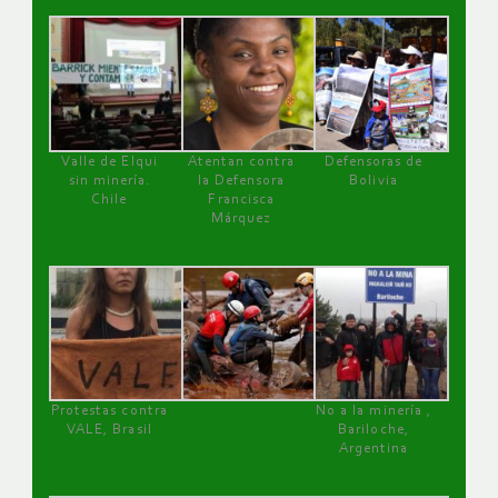
Valle de Elqui
Atentan contra
Defensoras de
sin minería.
la Defensora
Bolivia
Chile
Francisca
Márquez
Protestas contra
No a la minería ,
VALE, Brasil
Bariloche,
Argentina