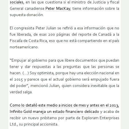
so­cia­les
, en las que cues­tio­na si el mi­nis­tro de Jus­ti­cia y fis­cal
Ge­ne­ral ca­na­dien­se
Peter Ma­cKay
, tiene in­for­ma­ción sobre la
su­pues­ta do­na­ción.
El con­gre­sis­ta Peter Ju­lian se re­fi­rió a esa in­for­ma­ción que no
fue li­be­ra­da, de esas 200 pá­gi­nas del re­por­te de Ca­na­dá a la
Fis­ca­lía de Costa Rica, eso que no está com­par­tien­do en el país
nor­te­ame­ri­cano.
“Em­pu­jar al go­bierno para que li­be­re do­cu­men­tos que pue­dan
tener y dar res­pues­tas a las pre­gun­tas que las per­so­nas se
hacen. (…) Soy op­ti­mis­ta, por­que hay una elec­ción na­cio­nal en
el 2015 y pa­re­ce que el ac­tual go­bierno será em­pu­ja­do fuera
del poder”, men­cio­nó Ju­lian, quien con­si­de­ra inevi­ta­ble que la
ver­dad salga.
Como lo de­ta­lló este medio a inicios de mes y antes en el 2013,
In­fi­ni­to Gold ma­ne­ja un es­ta­do fi­nan­cie­ro de­li­ca­do
y acaba de
re­ci­bir un nuevo prés­ta­mo por parte de Ex­plo­ram En­ter­pri­ses
Ltd., su prin­ci­pal ac­cio­nis­ta.