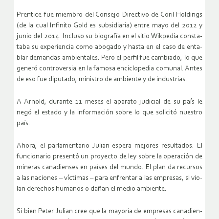
Pren­ti­ce fue miem­bro del Con­se­jo Di­rec­ti­vo de Coril Hol­dings
(de la cual In­fi­ni­to Gold es sub­si­dia­ria) entre mayo del 2012 y
junio del 2014. In­clu­so su bio­gra­fía en el sitio Wik­pe­dia cons­ta­
ta­ba su ex­pe­rien­cia como abo­ga­do y hasta en el caso de en­ta­
blar de­man­das am­bien­ta­les. Pero el per­fil fue cam­bia­do, lo que
ge­ne­ró con­tro­ver­sia en la fa­mo­sa en­ci­clo­pe­dia co­mu­nal. Antes
de eso fue dipu­tado, mi­nis­tro de am­bien­te y de in­dus­trias.
A Ar­nold, du­ran­te 11 meses el apa­ra­to ju­di­cial de su país le
negó el es­ta­do y la in­for­ma­ción sobre lo que so­li­ci­tó nues­tro
país.
Ahora, el par­la­men­ta­rio Ju­lian es­pe­ra me­jo­res re­sul­ta­dos. El
fun­cio­na­rio pre­sen­tó un pro­yec­to de ley sobre la ope­ra­ción de
mi­ne­ras ca­na­dien­ses en paí­ses del mundo. El plan da re­cur­sos
a las na­cio­nes – víc­ti­mas – para en­fren­tar a las em­pre­sas, si vio­
lan de­re­chos hu­ma­nos o dañan el medio am­bien­te.
Si bien Peter Ju­lian cree que la ma­yo­ría de em­pre­sas ca­na­dien­