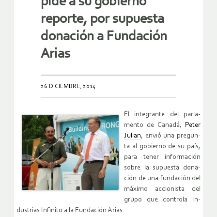
pide a su gobierno
reporte, por supuesta
donación a Fundación
Arias
26 DICIEMBRE, 2014
El in­te­gran­te del par­la­
men­to de Ca­na­dá,
Peter
Ju­lian
, envió una pre­gun­
ta al go­bierno de su país,
para tener in­for­ma­ción
sobre la su­pues­ta do­na­
ción de una fun­da­ción del
má­xi­mo ac­cio­nis­ta del
grupo que con­tro­la In­
dus­trias In­fi­ni­to a la Fun­da­ción Arias.