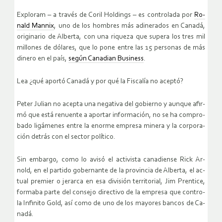
Ex­plo­ram – a tra­vés de Coril Hol­dings – es con­tro­la­da por
Ro­
nald Man­nix
, uno de los hom­bres más adi­ne­ra­dos en Ca­na­dá,
ori­gi­na­rio de Al­ber­ta, con una ri­que­za que su­pera los tres mil
mi­llo­nes de dó­la­res, que lo pone entre las 15 per­so­nas de más
di­ne­ro en el país,
según Ca­na­dian Bu­si­ness
.
Lea ¿qué apor­tó Ca­na­dá y por qué la Fis­ca­lía no acep­tó?
Peter Ju­lian no acep­ta una ne­ga­ti­va del go­bierno y aun­que afir­
mó que está re­nuen­te a apor­tar in­for­ma­ción, no se ha com­pro­
ba­do li­gá­me­nes entre la enor­me em­pre­sa mi­ne­ra y la cor­po­ra­
ción de­trás con el sec­tor po­lí­ti­co.
Sin em­bar­go, como lo avisó el ac­ti­vis­ta ca­na­dien­se Rick Ar­
nold, en el par­ti­do go­ber­nan­te de la pro­vin­cia de Al­ber­ta, el ac­
tual pre­mier o je­rar­ca en esa di­vi­sión te­rri­to­rial, Jim Pren­ti­ce,
for­ma­ba parte del con­se­jo di­rec­ti­vo de la em­pre­sa que con­tro­
la In­fi­ni­to Gold, así como de uno de los ma­yo­res ban­cos de Ca­
na­dá.