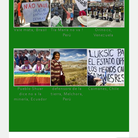
Vale mata, Brasil
Tía María no va !
Orinoco,
Perú
Venezuela
Pueblo Shuar
defensora de la
Caimanes, Chile
dice no a la
tierra, Melchora,
minería, Ecuador
Perú