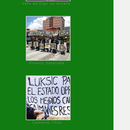
Valle del Elqui sin minería.
Orinoco, Venezuela
Caimanes, Chile