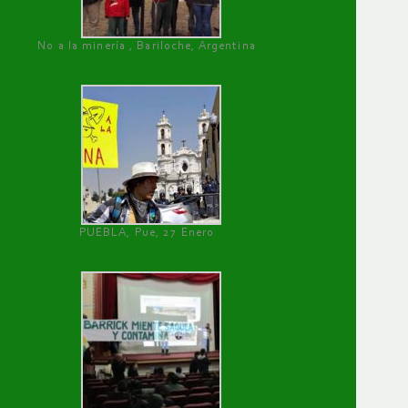
No a la minería , Bariloche, Argentina
PUEBLA, Pue, 27 Enero