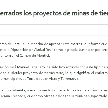
errados los proyectos de minas de tier
erno de Castilla-La Mancha de aprobar este martes un informe que e
anto la Diputación de Ciudad Real como la propia Junta dan por cerr
uantum en el Campo de Montiel.
tación José Manuel Caballero, ha sido hoy rotundo con este tipo de 
dad cualquier proyecto de tierras raras, lo que significa el entie
os municipales de Torre de Juan Abad y Torrenueva.
dio ambiente, y ese proyecto no tiene todas las garantías de serl
, María Fresneda, que como otros alcaldes de la zona han soportado 