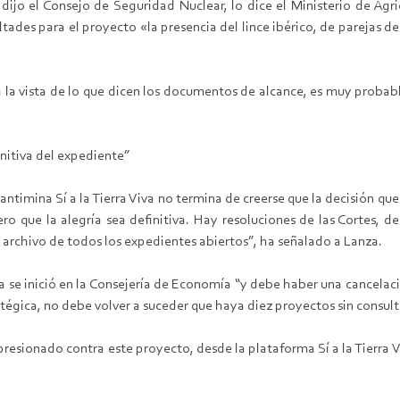
 dijo el Consejo de Seguridad Nuclear, lo dice el Ministerio de Agri
des para el proyecto «la presencia del lince ibérico, de parejas de 
a la vista de lo que dicen los documentos de alcance, es muy proba
initiva del expediente”
antimina Sí a la Tierra Viva no termina de creerse que la decisión q
ero que la alegría sea definitiva. Hay resoluciones de las Cortes, d
 archivo de todos los expedientes abiertos”, ha señalado a Lanza.
 se inició en la Consejería de Economía “y debe haber una cancelación
tégica, no debe volver a suceder que haya diez proyectos sin consult
resionado contra este proyecto, desde la plataforma Sí a la Tierra Vi