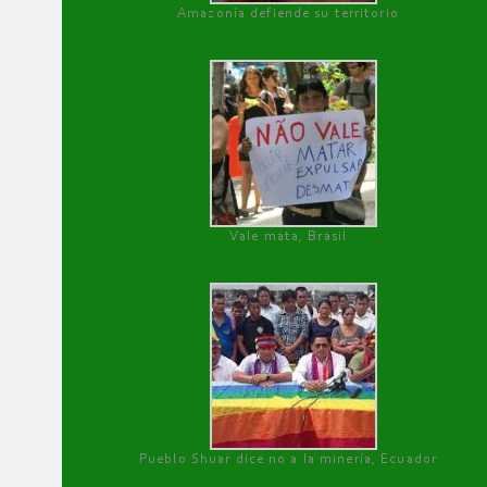
Amazonía defiende su territorio
Vale mata, Brasil
Pueblo Shuar dice no a la minería, Ecuador