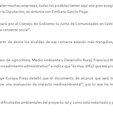
talen muchas empresas, todas las posibles tienen aquí una gran acog
la Diputación, en sintonía con Emiliano García-Page.
sará por el Consejo de Gobierno la Junta de Comunidades en Casti
a consenso social”.
rtir de ahora los alcaldes de esa comarca estarán más tranquilos
ro de Agricultura, Medio Ambiente y Desarrollo Rural, Francisco M
rocedimiento administrativo” e indica que “es muy difícil que ese pr
oge Europa Press detalló que el documento de alcance que será t
hacer una evaluación de impacto medioambiental”, por lo que ha i
 dificultades ambientales del proyecto tal y como está redactado y p