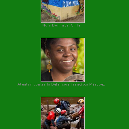
No a Dominga, Chile
Atentan contra la Defensora Francisca Márquez