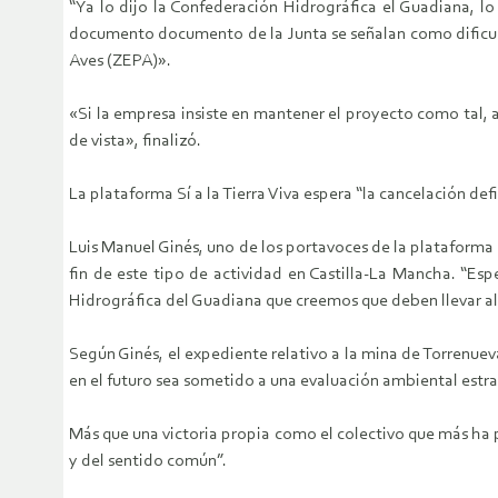
“Ya lo dijo la Confederación Hidrográfica el Guadiana, lo
documento documento de la Junta se señalan como dificulta
Aves (ZEPA)».
«Si la empresa insiste en mantener el proyecto como tal, 
de vista», finalizó.
La plataforma Sí a la Tierra Viva espera “la cancelación def
Luis Manuel Ginés, uno de los portavoces de la plataforma 
fin de este tipo de actividad en Castilla-La Mancha. “Esp
Hidrográfica del Guadiana que creemos que deben llevar al
Según Ginés, el expediente relativo a la mina de Torrenueva
en el futuro sea sometido a una evaluación ambiental estra
Más que una victoria propia como el colectivo que más ha p
y del sentido común”.