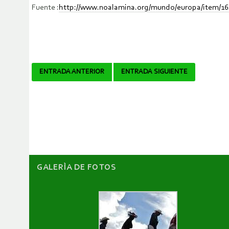
Fuente :
http://www.noalamina.org/mundo/europa/item/1649
Navegador
ENTRADA ANTERIOR
ENTRADA SIGUIENTE
de
artículos
GALERÌA DE FOTOS