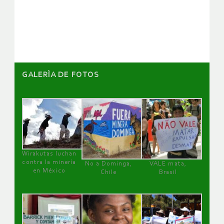
de
artículos
GALERÌA DE FOTOS
Wirakutas luchan
contra la minería
No a Dominga,
VALE mata,
en México
Chile
Brasil