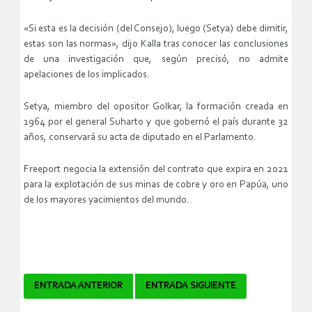
«Si esta es la decisión (del Consejo), luego (Setya) debe dimitir,
estas son las normas», dijo Kalla tras conocer las conclusiones
de una investigación que, según precisó, no admite
apelaciones de los implicados.
Setya, miembro del opositor Golkar, la formación creada en
1964 por el general Suharto y que gobernó el país durante 32
años, conservará su acta de diputado en el Parlamento.
Freeport negocia la extensión del contrato que expira en 2021
para la explotación de sus minas de cobre y oro en Papúa, uno
de los mayores yacimientos del mundo.
Navegador
ENTRADA ANTERIOR
ENTRADA SIGUIENTE