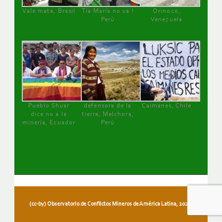
Vale mata, Brasil
Tía María no va !
Orinoco,
Perú
Venezuela
Pueblo Shuar
defensora de la
Caimanes, Chile
dice no a la
tierra, Melchora,
minería, Ecuador
Perú
(cc-by) Observatorio de Conflictos Mineros de América Latina, 2026