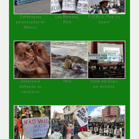
Defensoras
Las Bambas,
PUEBLA, Pue, 27
amenazadas en
Perú
Enero
México
Amazonía
Perú
Valle del Elqui
defiende su
sin minería.
territorio