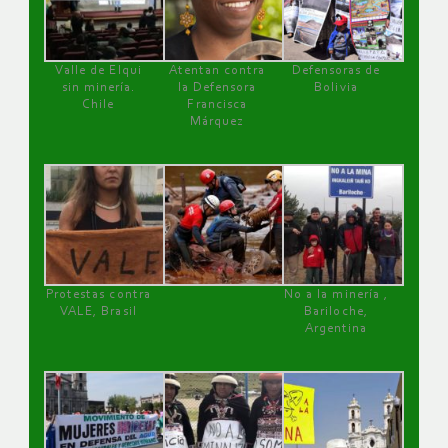
Valle de Elqui
Atentan contra
Defensoras de
sin minería.
la Defensora
Bolivia
Chile
Francisca
Márquez
Protestas contra
No a la minería ,
VALE, Brasil
Bariloche,
Argentina