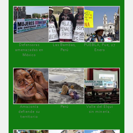
Defensoras
Las Bambas,
PUEBLA, Pue, 27
amenazadas en
Perú
Enero
México
Amazonía
Perú
Valle del Elqui
defiende su
sin minería.
territorio