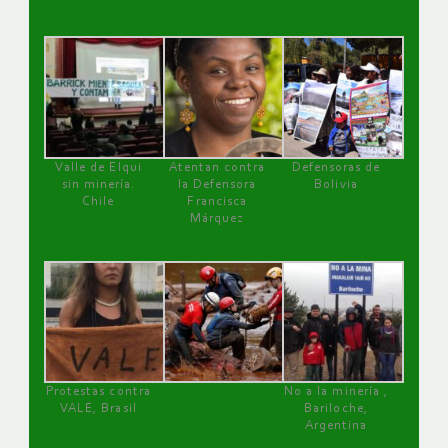
Valle de Elqui
Atentan contra
Defensoras de
sin minería.
la Defensora
Bolivia
Chile
Francisca
Márquez
Protestas contra
No a la minería ,
VALE, Brasil
Bariloche,
Argentina