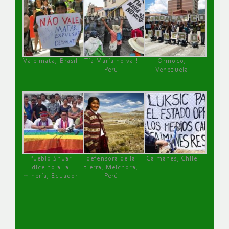
Vale mata, Brasil
Tía María no va !
Orinoco,
Perú
Venezuela
Pueblo Shuar
defensora de la
Caimanes, Chile
dice no a la
tierra, Melchora,
minería, Ecuador
Perú