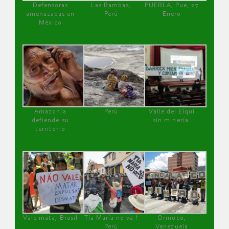
Defensoras
Las Bambas,
PUEBLA, Pue, 27
amenazadas en
Perú
Enero
México
Amazonía
Perú
Valle del Elqui
defiende su
sin minería.
territorio
Vale mata, Brasil
Tía María no va !
Orinoco,
Perú
Venezuela