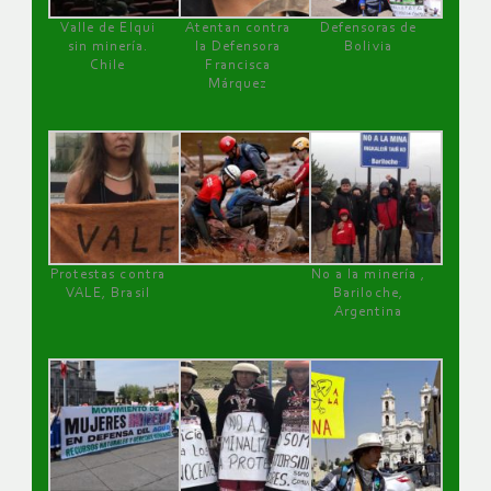
Valle de Elqui
Atentan contra
Defensoras de
sin minería.
la Defensora
Bolivia
Chile
Francisca
Márquez
Protestas contra
No a la minería ,
VALE, Brasil
Bariloche,
Argentina