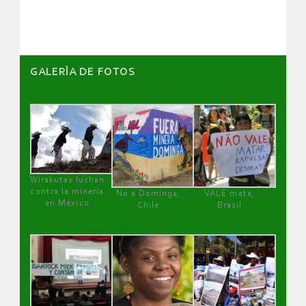
artículos
GALERÌA DE FOTOS
Wirakutas luchan
contra la minería
No a Dominga,
VALE mata,
en México
Chile
Brasil