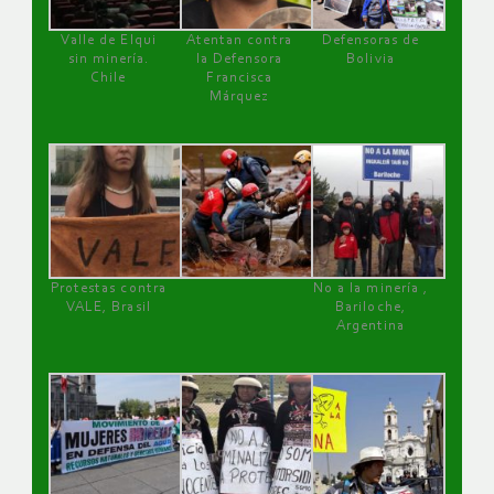
Valle de Elqui
Atentan contra
Defensoras de
sin minería.
la Defensora
Bolivia
Chile
Francisca
Márquez
Protestas contra
No a la minería ,
VALE, Brasil
Bariloche,
Argentina