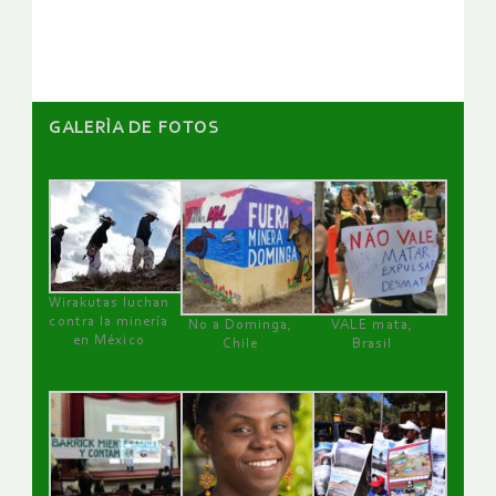
artículos
GALERÌA DE FOTOS
Wirakutas luchan
contra la minería
No a Dominga,
VALE mata,
en México
Chile
Brasil