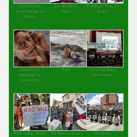
Defensoras
Las Bambas,
PUEBLA, Pue, 27
amenazadas en
Perú
Enero
México
Amazonía
Perú
Valle del Elqui
defiende su
sin minería.
territorio
Vale mata, Brasil
Tía María no va !
Orinoco,