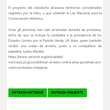
El proyecto del oleoducto atraviesa territorios considerados
sagrados por la tribu, y que violarían la Ley Nacional para la
Conservación Histórica.
Unas 38 personas han sido arrestadas durante las protestas,
entre las que se incluye la candidata a la presidencia de los
Estados Unidos por el Partido Verde, Jill Stein, quien también
recibió una orden de arresto, junto a su compañero de
papeleta, Ajamu Baraka.
https://www.servindi.org/actualidad-
noticias/11/09/2016/dictan-arresto-contra-amy-goodman-por-
cubrir-protestas-indigenas
Navegador
ENTRADA ANTERIOR
ENTRADA SIGUIENTE
de