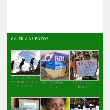
de
artículos
GALERÌA DE FOTOS
Wirakutas luchan
contra la minería
No a Dominga,
VALE mata,
en México
Chile
Brasil