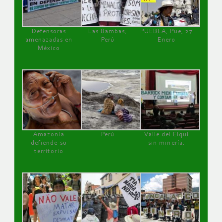
Defensoras
Las Bambas,
PUEBLA, Pue, 27
amenazadas en
Perú
Enero
México
Amazonía
Perú
Valle del Elqui
defiende su
sin minería.
territorio