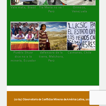
Vale mata, Brasil
Tía María no va !
Orinoco,
Perú
Venezuela
Pueblo Shuar
defensora de la
Caimanes, Chile
dice no a la
tierra, Melchora,
minería, Ecuador
Perú
(cc-by) Observatorio de Conflictos Mineros de América Latina, 2026