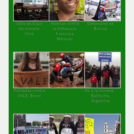
Valle de Elqui
Atentan contra
Defensoras de
sin minería.
la Defensora
Bolivia
Chile
Francisca
Márquez
Protestas contra
No a la minería ,
VALE, Brasil
Bariloche,
Argentina