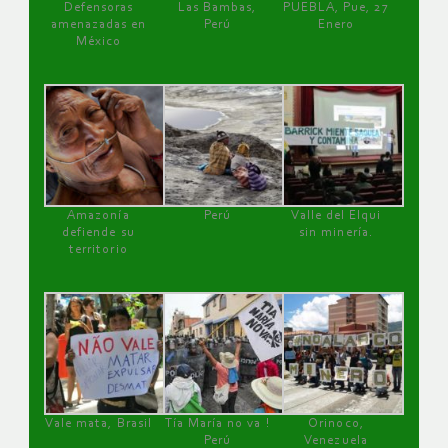
Defensoras
Las Bambas,
PUEBLA, Pue, 27
amenazadas en
Perú
Enero
México
Amazonía
Perú
Valle del Elqui
defiende su
sin minería.
territorio
Vale mata, Brasil
Tía María no va !
Orinoco,
Perú
Venezuela