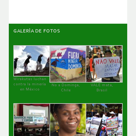
artículos
GALERÌA DE FOTOS
Wirakutas luchan
contra la minería
No a Dominga,
VALE mata,
en México
Chile
Brasil