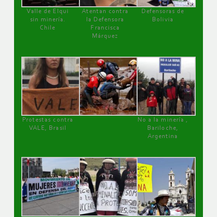
Valle de Elqui
Atentan contra
Defensoras de
sin minería.
la Defensora
Bolivia
Chile
Francisca
Márquez
Protestas contra
No a la minería ,
VALE, Brasil
Bariloche,
Argentina