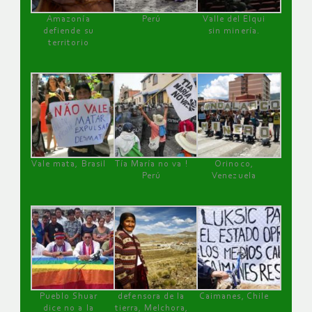
Amazonía
Perú
Valle del Elqui
defiende su
sin minería.
territorio
Vale mata, Brasil
Tía María no va !
Orinoco,
Perú
Venezuela
Pueblo Shuar
defensora de la
Caimanes, Chile
dice no a la
tierra, Melchora,