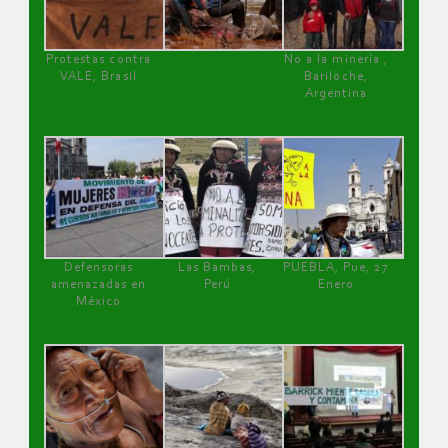
Protestas contra
No a la minería ,
VALE, Brasil
Bariloche,
Argentina
Defensoras
Las Bambas,
PUEBLA, Pue, 27
amenazadas en
Perú
Enero
México