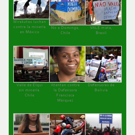
Wirakutas luchan
contra la minería
No a Dominga,
VALE mata,
en México
Chile
Brasil
Valle de Elqui
Atentan contra
Defensoras de
sin minería.
la Defensora
Bolivia
Chile
Francisca
Márquez