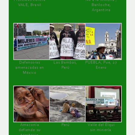
VALE, Brasil
Bariloche,
Argentina
Defensoras
Las Bambas,
PUEBLA, Pue, 27
amenazadas en
Perú
Enero
México
Amazonía
Perú
Valle del Elqui
defiende su
sin minería.