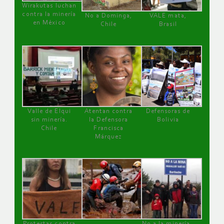
Wirakutas luchan
contra la minería
No a Dominga,
VALE mata,
en México
Chile
Brasil
Valle de Elqui
Atentan contra
Defensoras de
sin minería.
la Defensora
Bolivia
Chile
Francisca
Márquez
Protestas contra
No a la minería ,