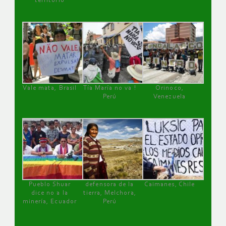
territorio
Vale mata, Brasil
Tía María no va !
Orinoco,
Perú
Venezuela
Pueblo Shuar
defensora de la
Caimanes, Chile
dice no a la
tierra, Melchora,
minería, Ecuador
Perú