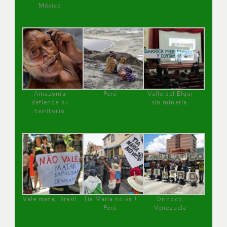
México
Amazonía
Perú
Valle del Elqui
defiende su
sin minería.
territorio
Vale mata, Brasil
Tía María no va !
Orinoco,
Perú
Venezuela