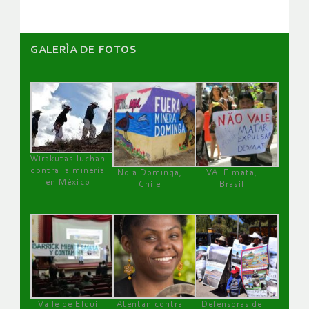
GALERÌA DE FOTOS
Wirakutas luchan
contra la minería
No a Dominga,
VALE mata,
en México
Chile
Brasil
Valle de Elqui
Atentan contra
Defensoras de