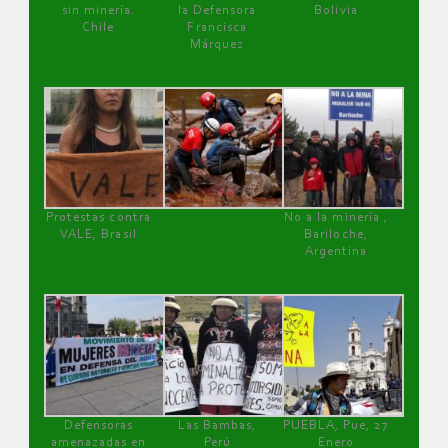
sin minería.
la Defensora
Bolivia
Chile
Francisca
Márquez
Protestas contra
No a la minería ,
VALE, Brasil
Bariloche,
Argentina
Defensoras
Las Bambas,
PUEBLA, Pue, 27
amenazadas en
Perú
Enero