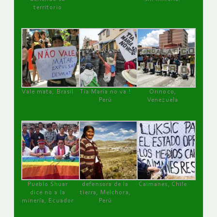
territorio
Vale mata, Brasil
Tía María no va !
Orinoco,
Perú
Venezuela
Pueblo Shuar
defensora de la
Caimanes, Chile
dice no a la
tierra, Melchora,
minería, Ecuador
Perú