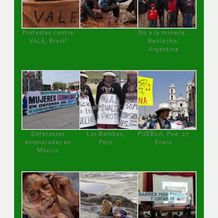
Protestas contra
No a la minería ,
VALE, Brasil
Bariloche,
Argentina
Defensoras
Las Bambas,
PUEBLA, Pue, 27
amenazadas en
Perú
Enero
México