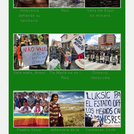
Amazonía
Perú
Valle del Elqui
defiende su
sin minería.
territorio
Vale mata, Brasil
Tía María no va !
Orinoco,
Perú
Venezuela
Pueblo Shuar
defensora de la
Caimanes, Chile