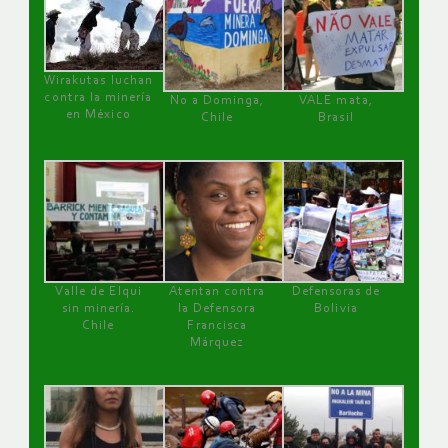
Wirakutas luchan
contra la minería
No a Dominga,
VALE mata,
en México
Chile
Brasil
Valle de Elqui
Atentan contra
Defensoras de
sin minería.
la Defensora
Bolivia
Chile
Francisca
Márquez