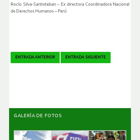
Rocío Silva-Santisteban – Ex directora Coordinadora Nacional
de Derechos Humanos – Perú
Navegador
ENTRADA ANTERIOR
ENTRADA SIGUIENTE
de
artículos
GALERÌA DE FOTOS