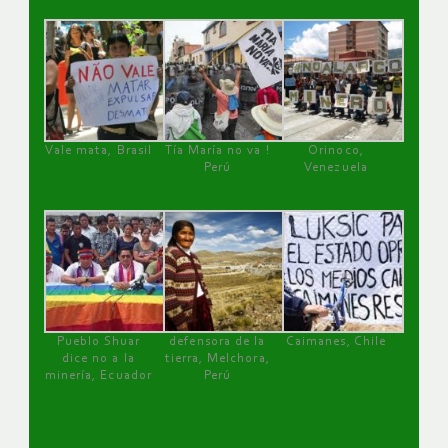
Vale mata, Brasil
Tía María no va !
Orinoco,
Perú
Venezuela
Pueblo Shuar
defensora de la
Caimanes, Chile
dice no a la
tierra, Melchora,
minería, Ecuador
Perú