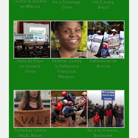
contra la minería
No a Dominga,
VALE mata,
en México
Chile
Brasil
Valle de Elqui
Atentan contra
Defensoras de
sin minería.
la Defensora
Bolivia
Chile
Francisca
Márquez
Protestas contra
No a la minería ,
VALE, Brasil
Bariloche,