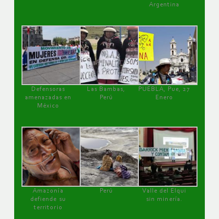
Argentina
Defensoras
Las Bambas,
PUEBLA, Pue, 27
amenazadas en
Perú
Enero
México
Amazonía
Perú
Valle del Elqui
defiende su
sin minería.
territorio