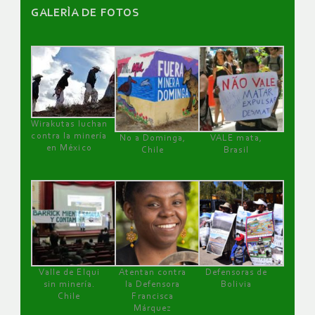
GALERÌA DE FOTOS
Wirakutas luchan
contra la minería
No a Dominga,
VALE mata,
en México
Chile
Brasil
Valle de Elqui
Atentan contra
Defensoras de
sin minería.
la Defensora
Bolivia
Chile
Francisca
Márquez