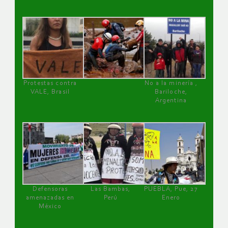
Protestas contra
No a la minería ,
VALE, Brasil
Bariloche,
Argentina
Defensoras
Las Bambas,
PUEBLA, Pue, 27
amenazadas en
Perú
Enero
México