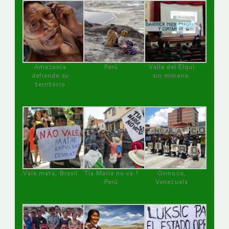
Amazonía
Perú
Valle del Elqui
defiende su
sin minería.
territorio
Vale mata, Brasil
Tía María no va !
Orinoco,
Perú
Venezuela