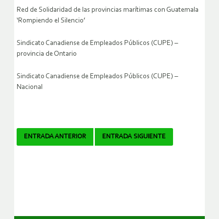
Red de Solidaridad de las provincias marítimas con Guatemala
‘Rompiendo el Silencio’
Sindicato Canadiense de Empleados Públicos (CUPE) –
provincia de Ontario
Sindicato Canadiense de Empleados Públicos (CUPE) –
Nacional
Navegador
ENTRADA ANTERIOR
ENTRADA SIGUIENTE
de
artículos