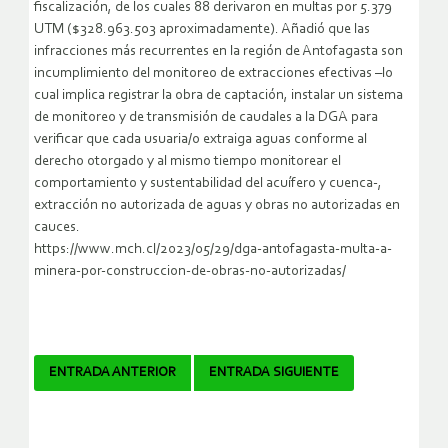
fiscalización, de los cuales 88 derivaron en multas por 5.379
UTM ($328.963.503 aproximadamente). Añadió que las
infracciones más recurrentes en la región de Antofagasta son
incumplimiento del monitoreo de extracciones efectivas –lo
cual implica registrar la obra de captación, instalar un sistema
de monitoreo y de transmisión de caudales a la DGA para
verificar que cada usuaria/o extraiga aguas conforme al
derecho otorgado y al mismo tiempo monitorear el
comportamiento y sustentabilidad del acuífero y cuenca-,
extracción no autorizada de aguas y obras no autorizadas en
cauces.
https://www.mch.cl/2023/05/29/dga-antofagasta-multa-a-
minera-por-construccion-de-obras-no-autorizadas/
Navegador
ENTRADA ANTERIOR
ENTRADA SIGUIENTE
de