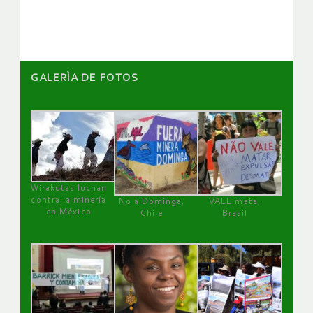
artículos
GALERÌA DE FOTOS
Wirakutas luchan
contra la minería
No a Dominga,
VALE mata,
en México
Chile
Brasil