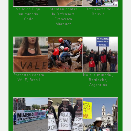
Valle de Elqui
Atentan contra
Defensoras de
sin minería.
la Defensora
Bolivia
Chile
Francisca
Márquez
Protestas contra
No a la minería ,
VALE, Brasil
Bariloche,
Argentina