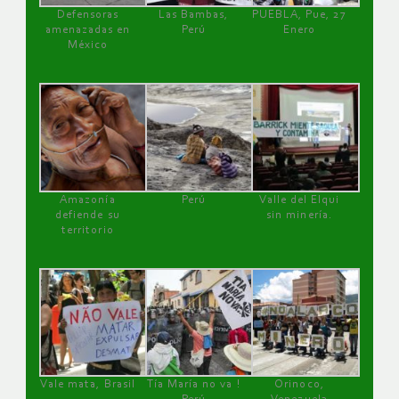
Defensoras
Las Bambas,
PUEBLA, Pue, 27
amenazadas en
Perú
Enero
México
Amazonía
Perú
Valle del Elqui
defiende su
sin minería.
territorio
Vale mata, Brasil
Tía María no va !
Orinoco,