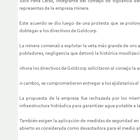
Julio Peña Celso, integrante del consejo de vigilancia d
representes de la empresa minera.
Este acuerdo se dio luego de una protesta que se prolong
doblegar a los directivos de Goldcorp.
La minera comenzó a explotar la veta más grande de oro a
pobladores, negligencia que detonó la histórica movilizació
Ahora los directivos de Goldcorp solicitaron al consejo la
A cambio, se comprometieron entregar a los ejidatarios el
La propuesta de la empresa fue rechazada por los miemb
infraestructura hidráulica para garantizar agua potable a l
También exigen la aplicación de medidas de seguridad en l
abierto es considerada como devastadora para el medio am