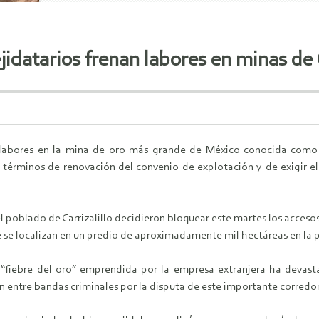
jidatarios frenan labores en minas de
s labores en la mina de oro más grande de México conocida como L
 términos de renovación del convenio de explotación y de exigir e
 poblado de Carrizalillo decidieron bloquear este martes los accesos a
 se localizan en un predio de aproximadamente mil hectáreas en la p
 “fiebre del oro” emprendida por la empresa extranjera ha devas
 entre bandas criminales por la disputa de este importante corredor