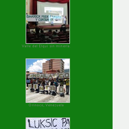
Valle del Elqui sin minería.
Orinoco, Venezuela