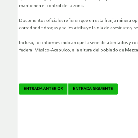
mantienen el control de la zona.
Documentos oficiales refieren que en esta franja minera o
corredor de drogas y se les atribuye la ola de asesinatos, s
Incluso, los informes indican que la serie de atentados y r
federal México-Acapulco, a la altura del poblado de Mezcal
Navegador
ENTRADA ANTERIOR
ENTRADA SIGUIENTE
de
artículos