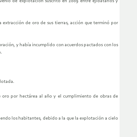
venio de explotación suscrito en 2009 entre ejidatarios y
 extracción de oro de sus tierras, acción que terminó por
oración, y había incumplido con acuerdos pactados con los
a.
lotada.
e oro por hectárea al año y el cumplimiento de obras de
ndo los habitantes, debido a la que la explotación a cielo