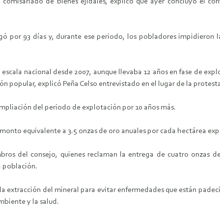
el comisariado de bienes ejidales, explicó que ayer concluyó el con
ó por 93 días y, durante ese periodo, los pobladores impidieron la
 escala nacional desde 2007, aunque llevaba 12 años en fase de expl
n popular, explicó Peña Celso entrevistado en el lugar de la protest
 ampliación del periodo de explotación por 10 años más.
 monto equivalente a 3.5 onzas de oro anuales por cada hectárea exp
ros del consejo, quienes reclaman la entrega de cuatro onzas d
a población.
a extracción del mineral para evitar enfermedades que están padecie
biente y la salud.