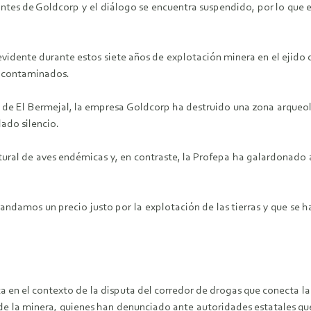
ntes de Goldcorp y el diálogo se encuentra suspendido, por lo que e
vidente durante estos siete años de explotación minera en el ejido 
ra contaminados.
 de El Bermejal, la empresa Goldcorp ha destruido una zona arqueoló
ado silencio.
ural de aves endémicas y, en contraste, la Profepa ha galardonado a
ndamos un precio justo por la explotación de las tierras y que se h
a en el contexto de la disputa del corredor de drogas que conecta la 
s de la minera, quienes han denunciado ante autoridades estatales q