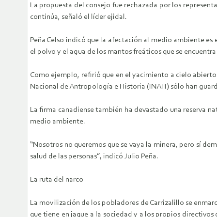
La propuesta del consejo fue rechazada por los representa
continúa, señaló el líder ejidal.
Peña Celso indicó que la afectación al medio ambiente es e
el polvo y el agua de los mantos freáticos que se encuent
Como ejemplo, refirió que en el yacimiento a cielo abierto
Nacional de Antropología e Historia (INAH) sólo han guard
La firma canadiense también ha devastado una reserva nat
medio ambiente.
“Nosotros no queremos que se vaya la minera, pero sí dema
salud de las personas”, indicó Julio Peña.
La ruta del narco
La movilización de los pobladores de Carrizalillo se enmarc
que tiene en jaque a la sociedad y a los propios directivo