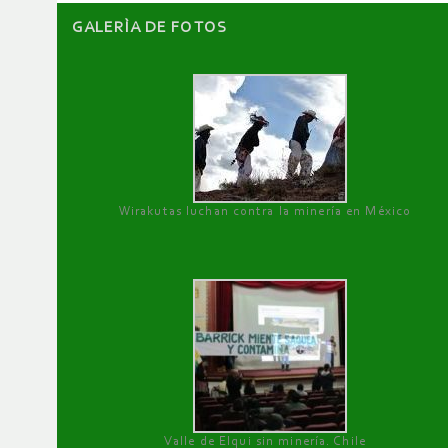
GALERÌA DE FOTOS
Wirakutas luchan contra la minería en México
Valle de Elqui sin minería. Chile