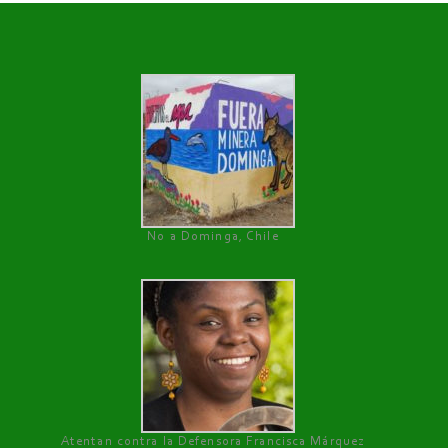
No a Dominga, Chile
Atentan contra la Defensora Francisca Márquez