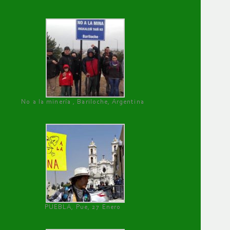
No a la minería , Bariloche, Argentina
PUEBLA, Pue, 27 Enero