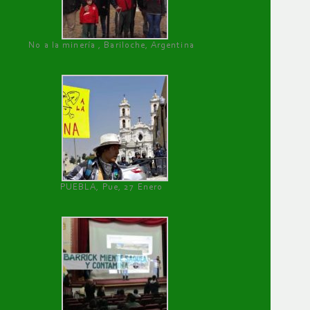
No a la minería , Bariloche, Argentina
PUEBLA, Pue, 27 Enero