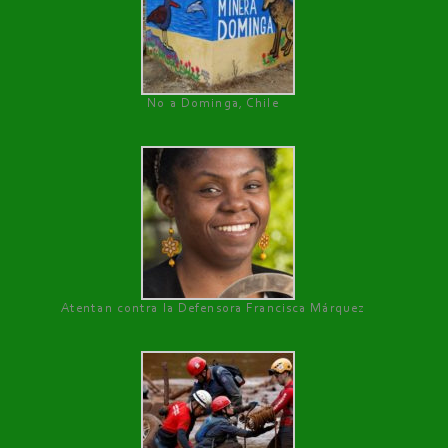
No a Dominga, Chile
Atentan contra la Defensora Francisca Márquez