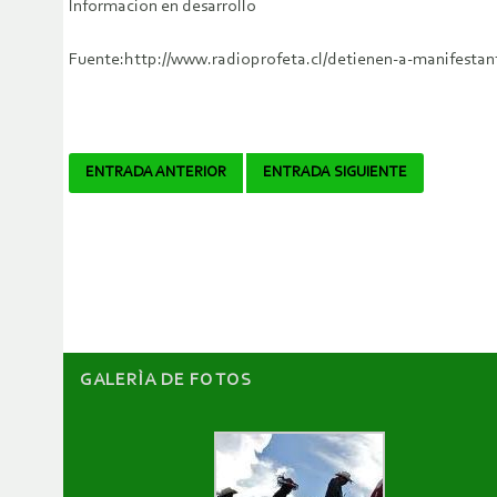
Informacion en desarrollo
Fuente:http://www.radioprofeta.cl/detienen-a-manifestan
Navegador
ENTRADA ANTERIOR
ENTRADA SIGUIENTE
de
artículos
GALERÌA DE FOTOS