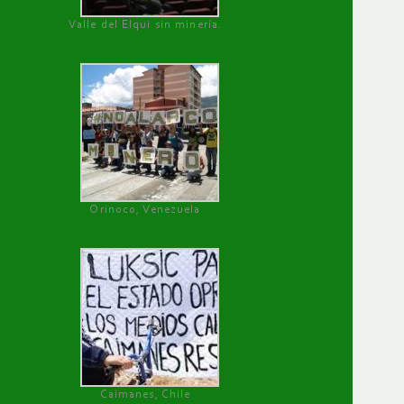
Valle del Elqui sin minería.
Orinoco, Venezuela
Caimanes, Chile