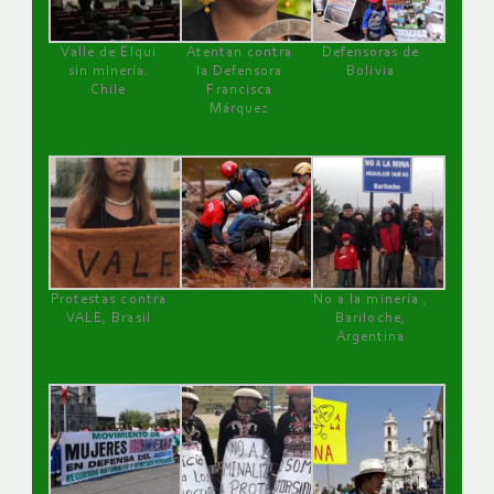
Valle de Elqui
Atentan contra
Defensoras de
sin minería.
la Defensora
Bolivia
Chile
Francisca
Márquez
Protestas contra
No a la minería ,
VALE, Brasil
Bariloche,
Argentina