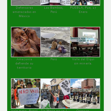
Defensoras
Las Bambas,
PUEBLA, Pue, 27
amenazadas en
Perú
Enero
México
Amazonía
Perú
Valle del Elqui
defiende su
sin minería.
territorio
Vale mata, Brasil
Tía María no va !
Orinoco,