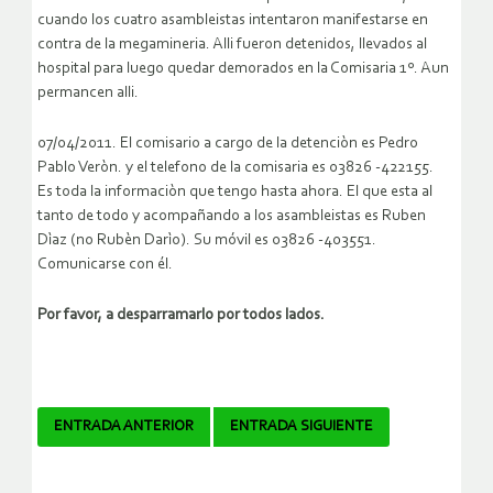
cuando los cuatro asambleistas intentaron manifestarse en
contra de la megamineria. Alli fueron detenidos, llevados al
hospital para luego quedar demorados en la Comisaria 1º. Aun
permancen alli.
07/04/2011. El comisario a cargo de la detenciòn es Pedro
Pablo Veròn. y el telefono de la comisaria es 03826 -422155.
Es toda la informaciòn que tengo hasta ahora. El que esta al
tanto de todo y acompañando a los asambleistas es Ruben
Dìaz (no Rubèn Darìo). Su móvil es 03826 -403551.
Comunicarse con él.
Por favor, a desparramarlo por todos lados.
Navegador
ENTRADA ANTERIOR
ENTRADA SIGUIENTE
de