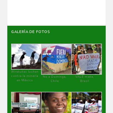
artículos
GALERÌA DE FOTOS
Wirakutas luchan
contra la minería
No a Dominga,
VALE mata,
en México
Chile
Brasil