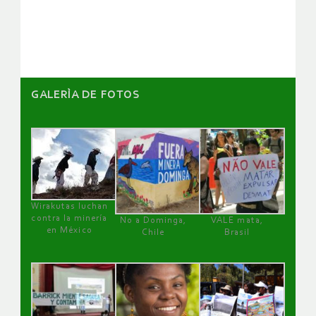
artículos
GALERÌA DE FOTOS
Wirakutas luchan
contra la minería
No a Dominga,
VALE mata,
en México
Chile
Brasil