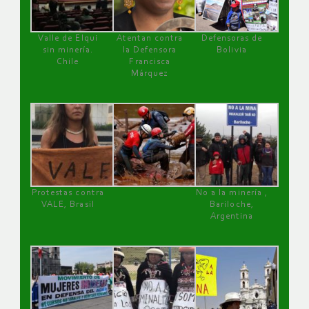
Valle de Elqui
Atentan contra
Defensoras de
sin minería.
la Defensora
Bolivia
Chile
Francisca
Márquez
Protestas contra
No a la minería ,
VALE, Brasil
Bariloche,
Argentina