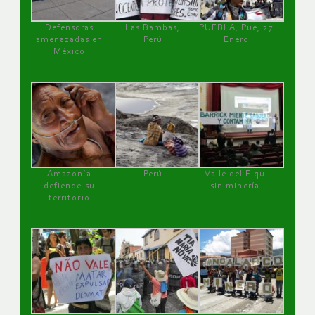
Defensoras
Las Bambas,
PUEBLA, Pue, 27
amenazadas en
Perú
Enero
México
Amazonía
Perú
Valle del Elqui
defiende su
sin minería.
territorio