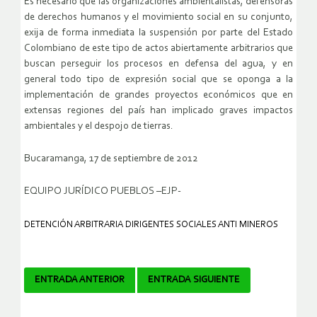
Es necesario que las organizaciones ambientalistas, defensoras
de derechos humanos y el movimiento social en su conjunto,
exija de forma inmediata la suspensión por parte del Estado
Colombiano de este tipo de actos abiertamente arbitrarios que
buscan perseguir los procesos en defensa del agua, y en
general todo tipo de expresión social que se oponga a la
implementación de grandes proyectos económicos que en
extensas regiones del país han implicado graves impactos
ambientales y el despojo de tierras.
Bucaramanga, 17 de septiembre de 2012
EQUIPO JURÍDICO PUEBLOS –EJP-
DETENCIÓN ARBITRARIA DIRIGENTES SOCIALES ANTI MINEROS
Navegador
ENTRADA ANTERIOR
ENTRADA SIGUIENTE
de