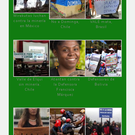
Wirakutas luchan
contra la minería
No a Dominga,
VALE mata,
en México
Chile
Brasil
Valle de Elqui
Atentan contra
Defensoras de
sin minería.
la Defensora
Bolivia
Chile
Francisca
Márquez