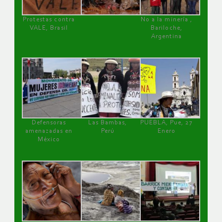
Protestas contra
No a la minería ,
VALE, Brasil
Bariloche,
Argentina
Defensoras
Las Bambas,
PUEBLA, Pue, 27
amenazadas en
Perú
Enero
México