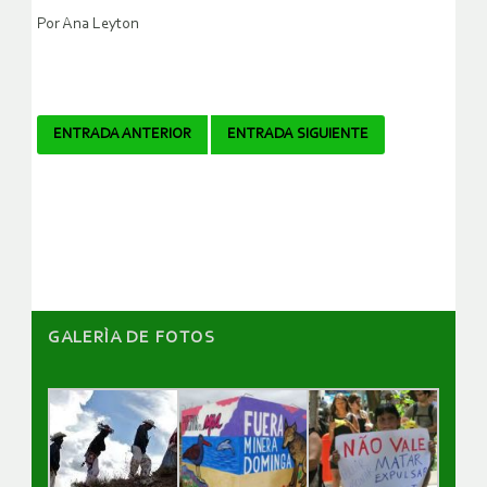
Por Ana Leyton
Navegador
ENTRADA ANTERIOR
ENTRADA SIGUIENTE
de
artículos
GALERÌA DE FOTOS