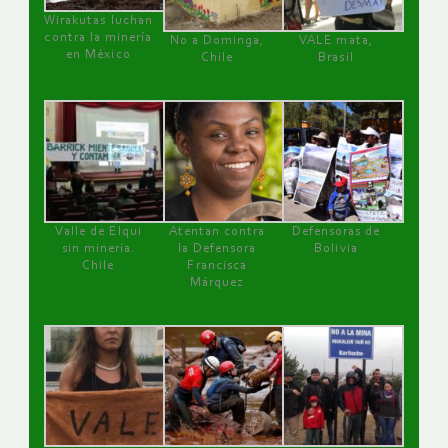
Wirakutas luchan
contra la minería
No a Dominga,
VALE mata,
en México
Chile
Brasil
Valle de Elqui
Atentan contra
Defensoras de
sin minería.
la Defensora
Bolivia
Chile
Francisca
Márquez