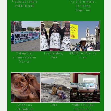
Protestas contra
No a la minería ,
VALE, Brasil
Bariloche,
Argentina
Defensoras
Las Bambas,
PUEBLA, Pue, 27
amenazadas en
Perú
Enero
México
Amazonía
Perú
Valle del Elqui
defiende su
sin minería.