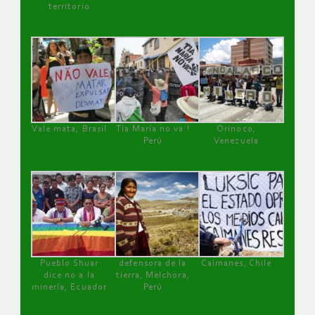
territorio
Vale mata, Brasil
Tía María no va !
Orinoco,
Perú
Venezuela
Pueblo Shuar
defensora de la
Caimanes, Chile
dice no a la
tierra, Melchora,
minería, Ecuador
Perú