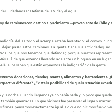
de Ciudadanos en Defensa de la Vida y el Agua.
nvoy de camiones con destino al yacimiento —proveniente de Chile y e
iodía del 21 todo el acampe estaba levantado: el convoy nunca 
dejar pasar estos camiones. La gente tiene sus actividades, no
ros los que nos tenemos que defender, porque nuestros representa
Más allá de que estemos llevando adelante un bloqueo en un lugar f
lá, ellos saben que están expuestos a la indignación de la gente.
estraron donaciones, tiendas, mantas, alimentos y herramientas. 
rspectiva diferente? ¿Existe la posibilidad de que la situación exper
a y la noche. Cuando llegamos ya no había nada y lo poco que queda
 también quemadas. Lo que hicimos fue preservar el lugar y marcarl
s firmes, pensamos exactamente igual. Lo que no hicimos fue vol