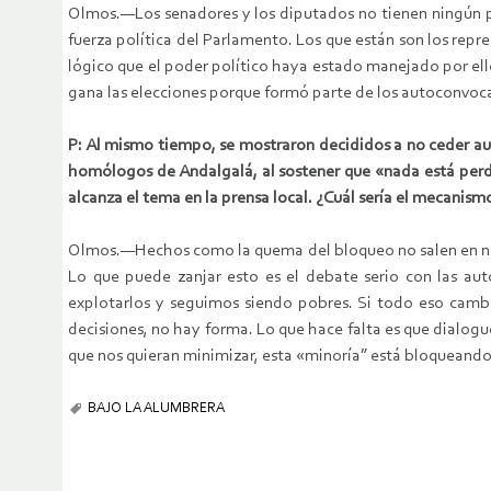
Olmos.—Los senadores y los diputados no tienen ningún pr
fuerza política del Parlamento. Los que están son los rep
lógico que el poder político haya estado manejado por ell
gana las elecciones porque formó parte de los autoconvoca
P: Al mismo tiempo, se mostraron decididos a no ceder au
homólogos de Andalgalá, al sostener que «nada está perdid
alcanza el tema en la prensa local. ¿Cuál sería el mecanism
Olmos.—Hechos como la quema del bloqueo no salen en ning
Lo que puede zanjar esto es el debate serio con las auto
explotarlos y seguimos siendo pobres. Si todo eso cambia
decisiones, no hay forma. Lo que hace falta es que dialog
que nos quieran minimizar, esta «minoría” está bloqueando 
BAJO LA ALUMBRERA