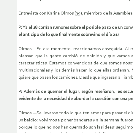
Entrevista con Karina Olmos (39), miembro de la Asamblea 
P: Ya el 18 corrían rumores sobre el posible paso de un co
el anticipo de lo que finalmente sobrevino el día 21?
Olmos.—En ese momento, reaccionamos enseguida. Al med
piensan que la gente cambió de opinión y que vamos a 
características. Estamos convencidos de que somos nosot
multinacionales y los demás hacen lo que ellas ordenan. 
quiere que pasen los camiones. Desde que ingresan a Fiamba
P: Además de quemar el lugar, según reseñaron, les secu
evidente de la necesidad de abordar la cuestión con una pe
Olmos.—Se llevaron todo lo que teníamos para pasar el dí
un baldío: volvimos a poner banderas y a la semana fueron
porque lo que no nos han quemado son las ideas; seguimo