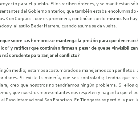
oyecto para el pueblo. Ellos reciben órdenes, y se manifiestan s
resentantes del Gobierno anterior, que también estaba encolumnado 
os. Con Corpacci, que es prominera, continúan con lo mismo. No hay u
dos y, al estilo Beder Herrera, cuando asume se da vuelta.
nque sobre sus hombros se mantenga la presión para que den march
o” y ratificar que continúan firmes a pesar de que se «invisibilizan
o más prudente para zanjar el conflicto?
ún medio; estamos acostumbrados a manejarnos con panfletos. El q
ridades. Si existe la minería, que sea controlada; tendría que resp
ra, creo que nosotros no tendríamos ningún problema. Si ellos qu
uemos, que nuestros representantes nos respeten y hagan lo que el p
el Paso Internacional San Francisco. En Tinogasta se perdió la paz: 