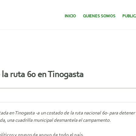
SALTAR AL CONTENIDO.
INICIO
QUIENES SOMOS
PUBLI
la ruta 60 en Tinogasta
ada en Tinogasta -a un costado de la ruta nacional 60- para detener
ida, una cuadrilla municipal desmantela el campamento.
íticos y grupos de apoyo de todo el país.