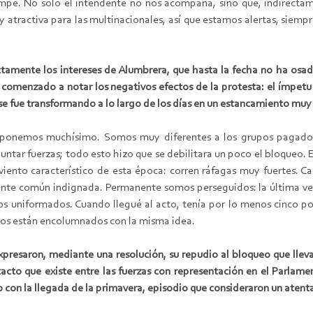
ampe. No solo el intendente no nos acompaña, sino que, indirecta
uy atractiva para las multinacionales, así que estamos alertas, siem
ectamente los intereses de Alumbrera, que hasta la fecha no ha o
 comenzado a notar los negativos efectos de la protesta: el ímpetu
 se fue transformando a lo largo de los días en un estancamiento mu
ponemos muchísimo. Somos muy diferentes a los grupos pagados
untar fuerzas; todo esto hizo que se debilitara un poco el bloqueo. 
l viento característico de esta época: corren ráfagas muy fuertes. C
ente común indignada. Permanente somos perseguidos: la última ve
a los uniformados. Cuando llegué al acto, tenía por lo menos cinco p
tidos están encolumnados con la misma idea.
xpresaron, mediante una resolución, su repudio al bloqueo que llevan
tacto que existe entre las fuerzas con representación en el Parlame
do con la llegada de la primavera, episodio que consideraron un atent