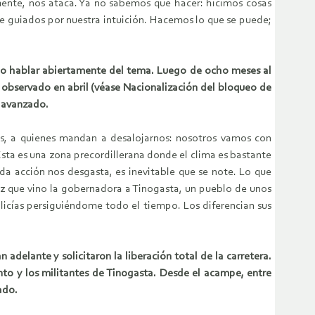
mente, nos ataca. Ya no sabemos qué hacer: hicimos cosas
pre guiados por nuestra intuición. Hacemos lo que se puede;
sado hablar abiertamente del tema. Luego de ocho meses al
 observado en abril (véase Nacionalización del bloqueo de
y avanzado.
, a quienes mandan a desalojarnos: nosotros vamos con
Esta es una zona precordillerana donde el clima es bastante
ada acción nos desgasta, es inevitable que se note. Lo que
z que vino la gobernadora a Tinogasta, un pueblo de unos
olicías persiguiéndome todo el tiempo. Los diferencian sus
 adelante y solicitaron la liberación total de la carretera.
nto y los militantes de Tinogasta. Desde el acampe, entre
ado.