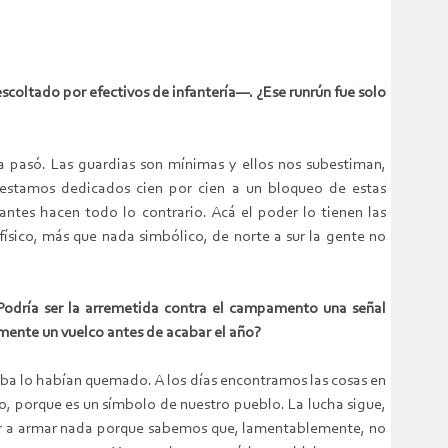
scoltado por efectivos de infantería—. ¿Ese runrún fue solo
pasó. Las guardias son mínimas y ellos nos subestiman,
 estamos dedicados cien por cien a un bloqueo de estas
ntes hacen todo lo contrario. Acá el poder lo tienen las
ísico, más que nada simbólico, de norte a sur la gente no
¿Podría ser la arremetida contra el campamento una señal
imente un vuelco antes de acabar el año?
ba lo habían quemado. A los días encontramos las cosas en
o, porque es un símbolo de nuestro pueblo. La lucha sigue,
ver a armar nada porque sabemos que, lamentablemente, no