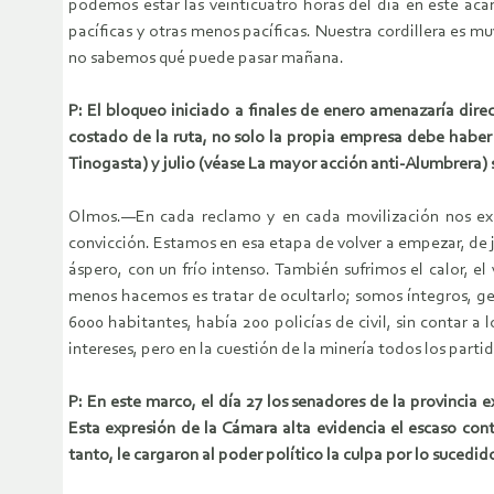
podemos estar las veinticuatro horas del día en este ac
pacíficas y otras menos pacíficas. Nuestra cordillera es m
no sabemos qué puede pasar mañana.
P: El bloqueo iniciado a finales de enero amenazaría dir
costado de la ruta, no solo la propia empresa debe haber
Tinogasta) y julio (véase La mayor acción anti-Alumbrera)
Olmos.—En cada reclamo y en cada movilización nos ex
convicción. Estamos en esa etapa de volver a empezar, de j
áspero, con un frío intenso. También sufrimos el calor, e
menos hacemos es tratar de ocultarlo; somos íntegros, g
6000 habitantes, había 200 policías de civil, sin contar 
intereses, pero en la cuestión de la minería todos los par
P: En este marco, el día 27 los senadores de la provincia e
Esta expresión de la Cámara alta evidencia el escaso con
tanto, le cargaron al poder político la culpa por lo sucedi