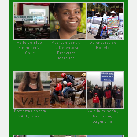
Valle de Elqui
Atentan contra
Defensoras de
sin minería.
la Defensora
Bolivia
Chile
Francisca
Márquez
Protestas contra
No a la minería ,
VALE, Brasil
Bariloche,
Argentina