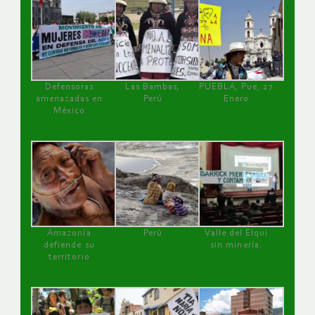
Defensoras
Las Bambas,
PUEBLA, Pue, 27
amenazadas en
Perú
Enero
México
Amazonía
Perú
Valle del Elqui
defiende su
sin minería.
territorio