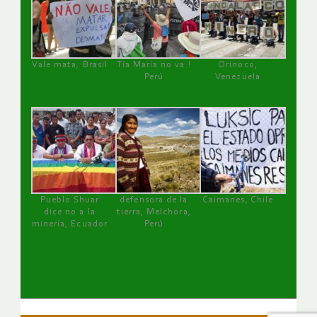
Vale mata, Brasil
Tía María no va !
Orinoco,
Perú
Venezuela
Pueblo Shuar
defensora de la
Caimanes, Chile
dice no a la
tierra, Melchora,
minería, Ecuador
Perú