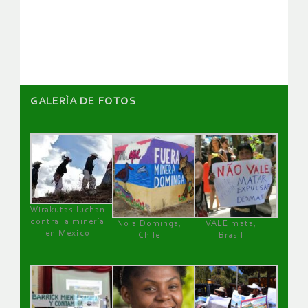
de
artículos
GALERÌA DE FOTOS
Wirakutas luchan
contra la minería
No a Dominga,
VALE mata,
en México
Chile
Brasil