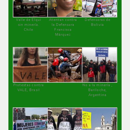
Valle de Elqui
Atentan contra
Defensoras de
sin minería.
la Defensora
Bolivia
Chile
Francisca
Márquez
Protestas contra
No a la minería ,
VALE, Brasil
Bariloche,
Argentina