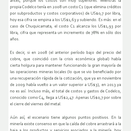
antes, porque los costos son muy superiores. Mientras la
propia Codelco tenía en 2008 un costo C1 (que elimina créditos
por subproductos y costos corporativos) de US$0,7 por libra,
hoy esa cifra se empina a los US$1,63 y subiendo. Es más: en el
caso de Chuquicamata, el costo C1 alcanza los US$1,93 por
libra, cifra que representa un incremento de 78% en sólo dos
años.
Es decir, si en 2008 (el anterior período bajo del precio del
cobre, que coincidió con la crisis económica global) había
cierta holgura para mantener funcionando la gran mayoría de
las operaciones mineras locales (lo que se vio beneficiado por
una recuperación rápida de la cotización, que ya en noviembre
de 2009 había vuelto a un valor superior a US$3), en 2013 ya
no es así. Incluso más, el total de costos y gastos de Codelco,
conocido como C4, llega a US$2,47. Apenas US$0,7 por sobre
el cierre del viernes del metal.
Aún así, el escenario tiene algunos puntos positivos. En la
minería existe consenso en que la caída del cobre arrastrará a la
baja a los productos y servicios asociados a la minería, hoy