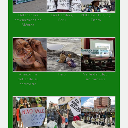
Defensoras
Las Bambas,
PUEBLA, Pue, 27
amenazadas en
Perú
Enero
México
Amazonía
Perú
Valle del Elqui
defiende su
sin minería.
territorio