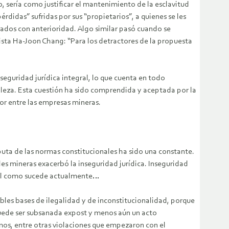
o, sería como justificar el mantenimiento de la esclavitud
érdidas” sufridas por sus “propietarios”, a quienes se les
stados con anterioridad. Algo similar pasó cuando se
ista Ha-Joon Chang: “Para los detractores de la propuesta
seguridad jurídica integral, lo que cuenta en todo
raleza. Esta cuestión ha sido comprendida y aceptada por la
or entre las empresas mineras.
puta de las normas constitucionales ha sido una constante.
des mineras exacerbó la inseguridad jurídica. Inseguridad
, tal como sucede actualmente…
ables bases de ilegalidad y de inconstitucionalidad, porque
 puede ser subsanada expost y menos aún un acto
amos, entre otras violaciones que empezaron con el