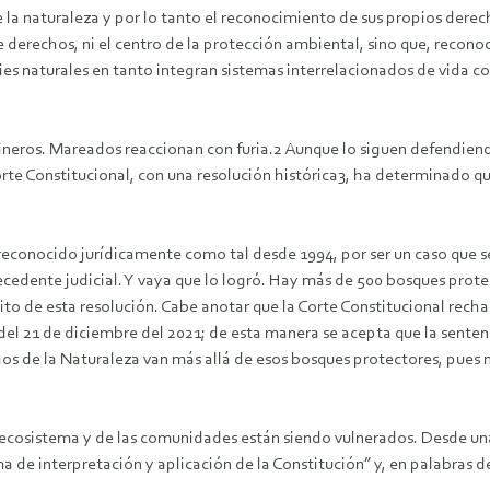
de la naturaleza y por lo tanto el reconocimiento de sus propios dere
 derechos, ni el centro de la protección ambiental, sino que, reconoci
 naturales en tanto integran sistemas interrelacionados de vida com
s mineros. Mareados reaccionan con furia.2 Aunque lo siguen defendie
rte Constitucional, con una resolución histórica3, ha determinado q
 reconocido jurídicamente como tal desde 1994, por ser un caso que 
precedente judicial. Y vaya que lo logró. Hay más de 500 bosques pro
to de esta resolución. Cabe anotar que la Corte Constitucional recha
del 21 de diciembre del 2021; de esta manera se acepta que la sentenci
chos de la Naturaleza van más allá de esos bosques protectores, pues
 ecosistema y de las comunidades están siendo vulnerados. Desde una
ma de interpretación y aplicación de la Constitución” y, en palabras