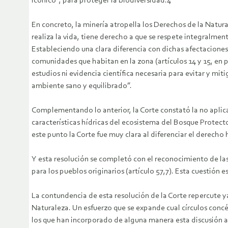
icónico”, para proteger la biodiversidad.4
En concreto, la minería atropella los Derechos de la Natura
realiza la vida, tiene derecho a que se respete integralment
Estableciendo una clara diferencia con dichas afectaciones,
comunidades que habitan en la zona (artículos 14 y 15, en p
estudios ni evidencia científica necesaria para evitar y miti
ambiente sano y equilibrado”.
Complementando lo anterior, la Corte constató la no aplicac
características hídricas del ecosistema del Bosque Protect
este punto la Corte fue muy clara al diferenciar el derecho h
Y esta resolución se completó con el reconocimiento de las 
para los pueblos originarios (artículo 57,7). Esta cuestión 
La contundencia de esta resolución de la Corte repercute y
Naturaleza. Un esfuerzo que se expande cual círculos conc
los que han incorporado de alguna manera esta discusión a n