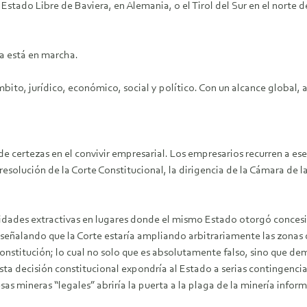
Estado Libre de Baviera, en Alemania, o el Tirol del Sur en el norte d
za está en marcha.
to, jurídico, económico, social y político. Con un alcance global, a
 de certezas en el convivir empresarial. Los empresarios recurren a ese
solución de la Corte Constitucional, la dirigencia de la Cámara de l
idades extractivas en lugares donde el mismo Estado otorgó concesio
señalando que la Corte estaría ampliando arbitrariamente las zonas 
onstitución; lo cual no solo que es absolutamente falso, sino que de
sta decisión constitucional expondría al Estado a serias contingenci
as mineras “legales” abriría la puerta a la plaga de la minería informa