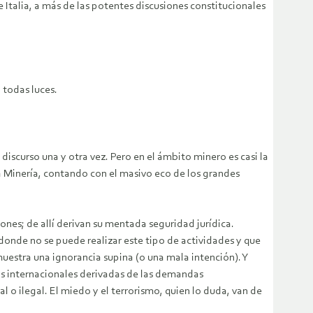
e Italia, a más de las potentes discusiones constitucionales
 todas luces.
 discurso una y otra vez. Pero en el ámbito minero es casi la
a Minería, contando con el masivo eco de los grandes
nes; de allí derivan su mentada seguridad jurídica.
donde no se puede realizar este tipo de actividades y que
muestra una ignorancia supina (o una mala intención). Y
as internacionales derivadas de las demandas
l o ilegal. El miedo y el terrorismo, quien lo duda, van de