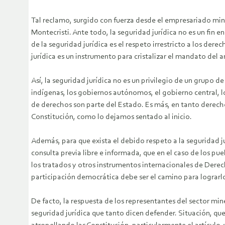
Tal reclamo, surgido con fuerza desde el empresariado mine
Montecristi. Ante todo, la seguridad jurídica no es un fin 
de la seguridad jurídica es el respeto irrestricto a los der
jurídica es un instrumento para cristalizar el mandato del a
Así, la seguridad jurídica no es un privilegio de un grupo 
indígenas, los gobiernos autónomos, el gobierno central, 
de derechos son parte del Estado. Es más, en tanto derecho,
Constitución, como lo dejamos sentado al inicio.
Además, para que exista el debido respeto a la seguridad ju
consulta previa libre e informada, que en el caso de los p
los tratados y otros instrumentos internacionales de Derec
participación democrática debe ser el camino para lograrlo
De facto, la respuesta de los representantes del sector min
seguridad jurídica que tanto dicen defender. Situación, que