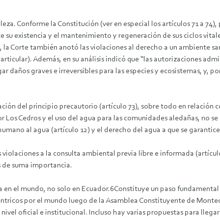
leza. Conforme la Constitución (ver en especial los artículos 71 a 7
e su existencia y el mantenimiento y regeneración de sus ciclos vitale
 la Corte también anotó las violaciones al derecho a un ambiente sano
articular). Además, en su análisis indicó que “las autorizaciones adm
gar daños graves e irreversibles para las especies y ecosistemas, y, po
ión del principio precautorio (artículo 73), sobre todo en relación 
or Los Cedros y el uso del agua para las comunidades aledañas, no se 
umano al agua (artículo 12) y el derecho del agua a que se garantice s
violaciones a la consulta ambiental previa libre e informada (artícul
es de suma importancia.
a en el mundo, no solo en Ecuador.6Constituye un paso fundamental p
éntricos por el mundo luego de la Asamblea Constituyente de Montecr
ivel oficial e institucional. Incluso hay varias propuestas para lle