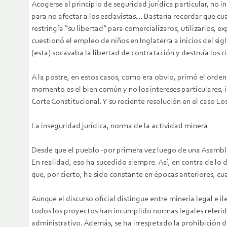
Acogerse al principio de seguridad jurídica particular, no 
para no afectar a los esclavistas… Bastaría recordar que cua
restringía “su libertad” para comercializaros, utilizarlos,
cuestionó el empleo de niños en Inglaterra a inicios del s
(esta) socavaba la libertad de contratación y destruía los 
A la postre, en estos casos, como era obvio, primó el orden
momento es el bien común y no los intereses particulares, 
Corte Constitucional. Y su reciente resolución en el caso 
La inseguridad jurídica, norma de la actividad minera
Desde que el pueblo -por primera vez luego de una Asamblea
En realidad, eso ha sucedido siempre. Así, en contra de lo 
que, por cierto, ha sido constante en épocas anteriores, 
Aunque el discurso oficial distingue entre minería legal e 
todos los proyectos han incumplido normas legales referida
administrativo. Además, se ha irrespetado la prohibición de