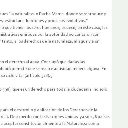
4), pues “la naturaleza o Pacha Mama, donde se reproduce y
s, estructura, funciones y procesos evolutivos.”
 que tienen los seres humanos, es decir, en este caso, las
inistrativas emitidas por la autoridad no contaron con
r tanto, a los derechos de la naturaleza, al agua y a un
con el derecho al agua. Concluyó que dadas las
debió permitir que se realice actividad minera alguna. En
u ciclo vital (artículo 318).5
o 398), que es un derecho para toda la ciudadanía, no solo
ara el desarrollo y aplicación de los Derechos de la
isti. De acuerdo con las Naciones Unidas, ya son 36 países
gar a aceptar constitucionalmente a la Naturaleza como