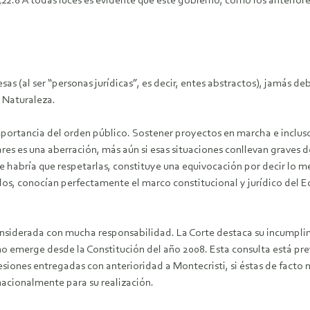
 422.8 A todas luces es evidente que este gobierno, como los anterio
esas (al ser “personas jurídicas”, es decir, entes abstractos), jamás
a Naturaleza.
mportancia del orden público. Sostener proyectos en marcha e inclu
ares es una aberración, más aún si esas situaciones conllevan graves 
 habría que respetarlas, constituye una equivocación por decir lo men
ados, conocían perfectamente el marco constitucional y jurídico del 
onsiderada con mucha responsabilidad. La Corte destaca su incumplimi
o emerge desde la Constitución del año 2008. Esta consulta está previ
esiones entregadas con anterioridad a Montecristi, si éstas de facto
acionalmente para su realización.