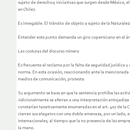
sujeto de derechos; iniciativas que surgen desde México, el 
en Chile7.
Es innegable. El tránsito de objeto a sujeto de la Naturale
Entender este punto demanda un giro copernicano en el ámbi
Las costuras del discurso minero
Es frecuente el reclamo por la falta de seguridad jurídica y
norma. En esta ocasión, reaccionando ante la mencionada re
medios de comunicación, protesta.
Su argumento se basa en que la sentencia prohíbe las activ
Adicionalmente se aferran a una interpretación antojadiza 
constarían taxativamente enumeradas en el art. 407 de la C
cierran sus alegatos con una doble amenaza, por un lado, e
internacionales, al tiempo que la no presencia de las empres
la mano.