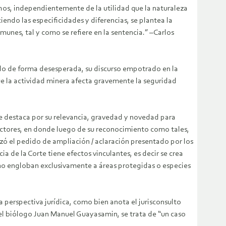
chos, independientemente de la utilidad que la naturaleza
endo las especificidades y diferencias, se plantea la
unes, tal y como se refiere en la sentencia.” –Carlos
ndo de forma desesperada, su discurso empotrado en la
ue la actividad minera afecta gravemente la seguridad
se destaca por su relevancia, gravedad y novedad para
tectores, en donde luego de su reconocimiento como tales,
zó el pedido de ampliación / aclaración presentado por los
a de la Corte tiene efectos vinculantes, es decir se crea
 no engloban exclusivamente a áreas protegidas o especies
 perspectiva jurídica, como bien anota el jurisconsulto
 del biólogo Juan Manuel Guayasamin, se trata de “un caso