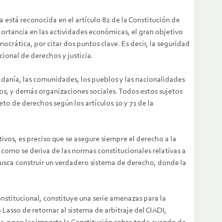
 está reconocida en el artículo 82 de la Constitución de
mportancia en las actividades económicas, el gran objetivo
mocrática, por citar dos puntos clave. Es decir, la seguridad
cional de derechos y justicia.
dadanía, las comunidades, los pueblos y las nacionalidades
os, y demás organizaciones sociales. Todos estos sujetos
to de derechos según los artículos 10 y 71 de la
tivos, es preciso que se asegure siempre el derecho a la
 como se deriva de las normas constitucionales relativas a
busca construir un verdadero sistema de derecho, donde la
onstitucional, constituye una serie amenazas para la
Lasso de retornar al sistema de arbitraje del CIADI,