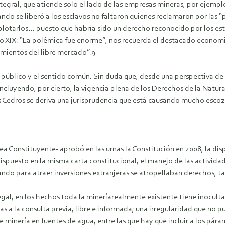
integral, que atiende solo el lado de las empresas mineras, por ejempl
ndo se liberó a los esclavos no faltaron quienes reclamaron por las “p
 explotarlos… puesto que habría sido un derecho reconocido por los e
iglo XIX: “La polémica fue enorme”, nos recuerda el destacado econom
cimientos del libre mercado”.9
 público y el sentido común. Sin duda que, desde una perspectiva de 
incluyendo, por cierto, la vigencia plena de los Derechos de la Natu
Los Cedros se deriva una jurisprudencia que está causando mucho escoz
 Constituyente- aprobó en las urnas la Constitución en 2008, la dis
dispuesto en la misma carta constitucional, el manejo de las activida
cuando para atraer inversiones extranjeras se atropellaban derechos
ilegal, en los hechos toda la mineríarealmente existente tiene inocult
s a la consulta previa, libre e informada; una irregularidad que no
 minería en fuentes de agua, entre las que hay que incluir a los pár