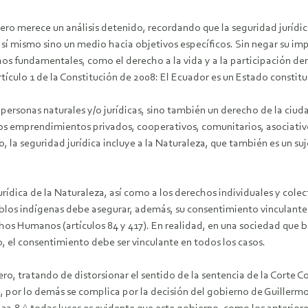
ro merece un análisis detenido, recordando que la seguridad jurídica
en sí mismo sino un medio hacia objetivos específicos. Sin negar su i
echos fundamentales, como el derecho a la vida y a la participación de
rtículo 1 de la Constitución de 2008: El Ecuador es un Estado constitu
de personas naturales y/o jurídicas, sino también un derecho de la ciu
los emprendimientos privados, cooperativos, comunitarios, asociativ
 la seguridad jurídica incluye a la Naturaleza, que también es un suje
rídica de la Naturaleza, así como a los derechos individuales y colec
ueblos indígenas debe asegurar, además, su consentimiento vinculante
hos Humanos (artículos 84 y 417). En realidad, en una sociedad que 
, el consentimiento debe ser vinculante en todos los casos.
ero, tratando de distorsionar el sentido de la sentencia de la Corte C
, por lo demás se complica por la decisión del gobierno de Guillermo 