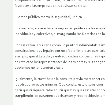
atropellando las Constitución, particularmente el artículo
favorecer a las empresas extractivistas se trata.
El orden público marca la seguridad jurídica
En concreto, el derecho a la seguridad jurídica de las empr
individuales y colectivos, ni marginando los Derechos de l
Por esa razón, aquí cabe como un punto fundamental: la i
constitucionales y legales por no afectar intereses particul
ejemplo, que el Estado ya entregó dichas concesiones y que
en este caso los representantes de las mineras y sus abog
gobiernos no lo respeten y exijan.
Igualmente, la cuestión de la consulta previa merece ser c
los otros proyectos mineros. Que conste, esta disposición n
decir que ni siquiera cabe aducir que hay que respetar conc
cumpliendo los parámetros existentes y reconocidos intern