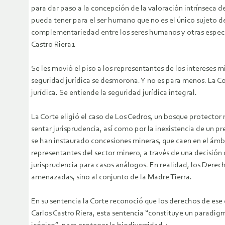
para dar paso a la concepción de la valoración intrínseca 
pueda tener para el ser humano que no es el único sujeto de
complementariedad entre los seres humanos y otras especies
Castro Riera1
Se les movió el piso a los representantes de los interese
seguridad jurídica se desmorona. Y no es para menos. La Co
jurídica. Se entiende la seguridad jurídica integral.
La Corte eligió el caso de Los Cedros, un bosque protector
sentar jurisprudencia, así como por la inexistencia de un 
se han instaurado concesiones mineras, que caen en el ámbi
representantes del sector minero, a través de una decisión 
jurisprudencia para casos análogos. En realidad, los Dere
amenazadas, sino al conjunto de la Madre Tierra.
En su sentencia la Corte reconoció que los derechos de ese
Carlos Castro Riera, esta sentencia “constituye un paradig