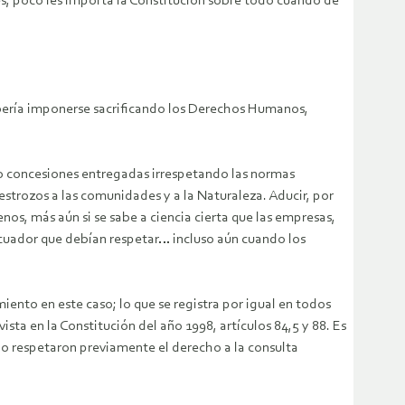
res, poco les importa la Constitución sobre todo cuando de
 debería imponerse sacrificando los Derechos Humanos,
so concesiones entregadas irrespetando las normas
destrozos a las comunidades y a la Naturaleza. Aducir, por
os, más aún si se sabe a ciencia cierta que las empresas,
Ecuador que debían respetar… incluso aún cuando los
ento en este caso; lo que se registra por igual en todos
sta en la Constitución del año 1998, artículos 84,5 y 88. Es
 no respetaron previamente el derecho a la consulta