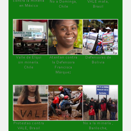
contra la minería
No a Dominga,
VALE mata,
en México
Chile
Brasil
Valle de Elqui
Atentan contra
Defensoras de
sin minería.
la Defensora
Bolivia
Chile
Francisca
Márquez
Protestas contra
No a la minería ,
VALE, Brasil
Bariloche,