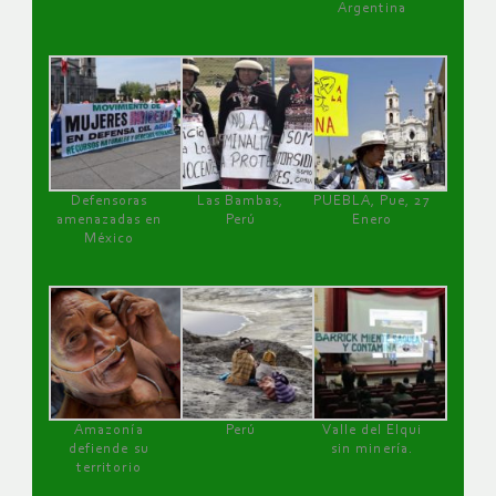
Argentina
Defensoras
Las Bambas,
PUEBLA, Pue, 27
amenazadas en
Perú
Enero
México
Amazonía
Perú
Valle del Elqui
defiende su
sin minería.
territorio