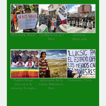
Vale mata, Brasil
Tía María no va !
Orinoco,
Perú
Venezuela
Pueblo Shuar
defensora de la
Caimanes, Chile
dice no a la
tierra, Melchora,
minería, Ecuador
Perú