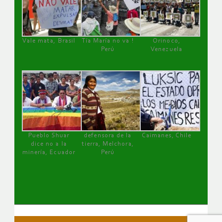
Vale mata, Brasil
Tía María no va !
Orinoco,
Perú
Venezuela
Pueblo Shuar
defensora de la
Caimanes, Chile
dice no a la
tierra, Melchora,
minería, Ecuador
Perú