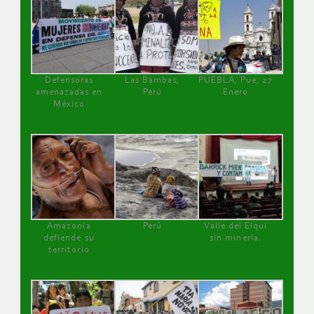
Defensoras
Las Bambas,
PUEBLA, Pue, 27
amenazadas en
Perú
Enero
México
Amazonía
Perú
Valle del Elqui
defiende su
sin minería.
territorio