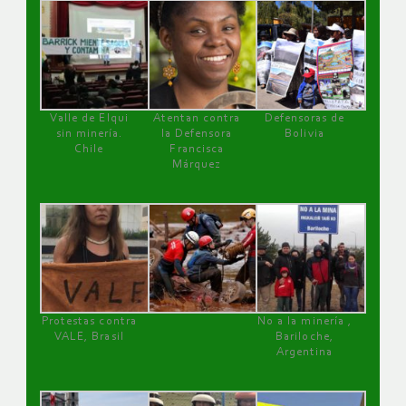
Valle de Elqui
Atentan contra
Defensoras de
sin minería.
la Defensora
Bolivia
Chile
Francisca
Márquez
Protestas contra
No a la minería ,
VALE, Brasil
Bariloche,
Argentina