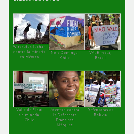
Wirakutas luchan
contra la minería
No a Dominga,
VALE mata,
en México
Chile
Brasil
Valle de Elqui
Atentan contra
Defensoras de
sin minería.
la Defensora
Bolivia
Chile
Francisca
Márquez