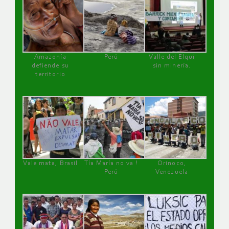
Amazonía
Perú
Valle del Elqui
defiende su
sin minería.
territorio
Vale mata, Brasil
Tía María no va !
Orinoco,
Perú
Venezuela