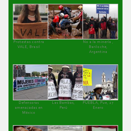
Protestas contra
No a la minería ,
VALE, Brasil
Bariloche,
Argentina
Defensoras
Las Bambas,
PUEBLA, Pue, 27
amenazadas en
Perú
Enero
México