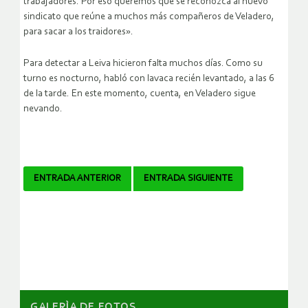
trabajadores. Por eso queremos que se reconozca al nuevo
sindicato que reúne a muchos más compañeros de Veladero,
para sacar a los traidores».
Para detectar a Leiva hicieron falta muchos días. Como su
turno es nocturno, habló con lavaca recién levantado, a las 6
de la tarde. En este momento, cuenta, en Veladero sigue
nevando.
Navegador
ENTRADA ANTERIOR
ENTRADA SIGUIENTE
de
artículos
GALERÌA DE FOTOS