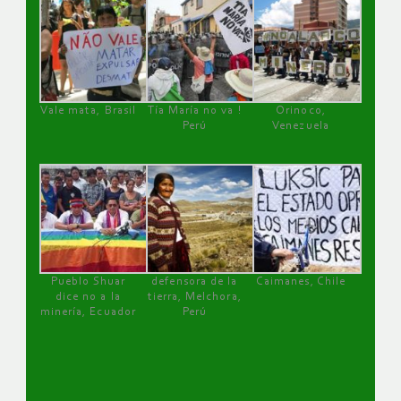
Vale mata, Brasil
Tía María no va !
Orinoco,
Perú
Venezuela
Pueblo Shuar
defensora de la
Caimanes, Chile
dice no a la
tierra, Melchora,
minería, Ecuador
Perú