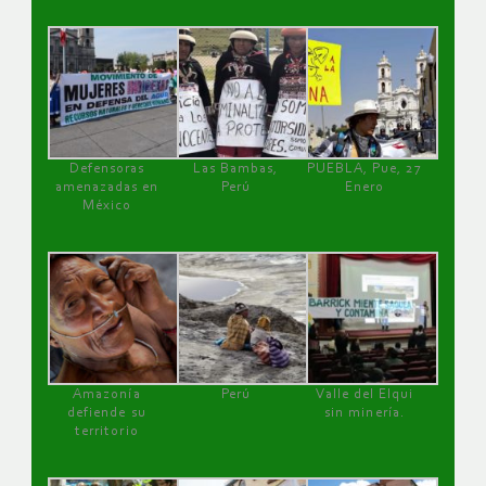
Defensoras
Las Bambas,
PUEBLA, Pue, 27
amenazadas en
Perú
Enero
México
Amazonía
Perú
Valle del Elqui
defiende su
sin minería.
territorio