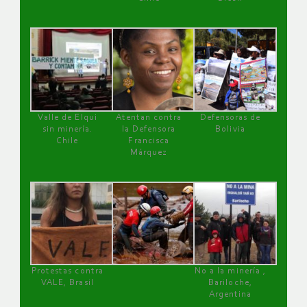
Valle de Elqui
Atentan contra
Defensoras de
sin minería.
la Defensora
Bolivia
Chile
Francisca
Márquez
Protestas contra
No a la minería ,
VALE, Brasil
Bariloche,
Argentina