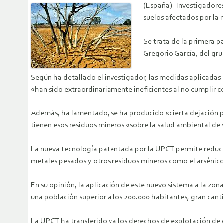
(España)- Investigadore
suelos afectados por la
Se trata de la primera p
Gregorio García, del gru
Según ha detallado el investigador, las medidas aplicadas 
«han sido extraordinariamente ineficientes al no cumplir
Además, ha lamentado, se ha producido «cierta dejación p
tienen esos residuos mineros «sobre la salud ambiental de 
La nueva tecnología patentada por la UPCT permite reducir
metales pesados y otros residuos mineros como el arsénic
En su opinión, la aplicación de este nuevo sistema a la zon
una población superior a los 200.000 habitantes, gran can
La UPCT ha transferido ya los derechos de explotación de e