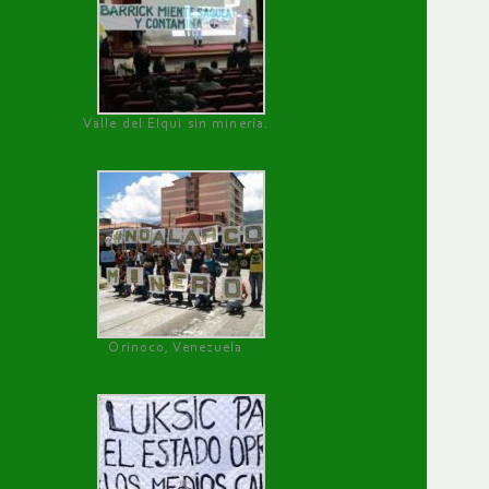
Valle del Elqui sin minería.
Orinoco, Venezuela