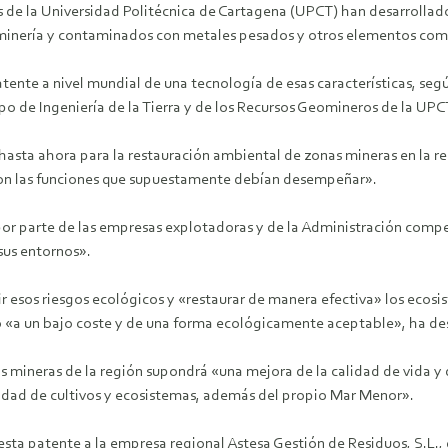
s de la Universidad Politécnica de Cartagena (UPCT) han desarrollado
 minería y contaminados con metales pesados y otros elementos como
atente a nivel mundial de una tecnología de esas características, seg
po de Ingeniería de la Tierra y de los Recursos Geomineros de la UPC
hasta ahora para la restauración ambiental de zonas mineras en la r
 con las funciones que supuestamente debían desempeñar».
or parte de las empresas explotadoras y de la Administración compe
sus entornos».
 esos riesgos ecológicos y «restaurar de manera efectiva» los ecos
o «a un bajo coste y de una forma ecológicamente aceptable», ha de
as mineras de la región supondrá «una mejora de la calidad de vida y 
tidad de cultivos y ecosistemas, además del propio Mar Menor».
sta patente a la empresa regional Astesa Gestión de Residuos, S.L., 