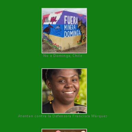
No a Dominga, Chile
Atentan contra la Defensora Francisca Márquez