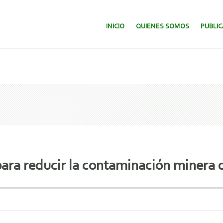
SALTAR AL CONTENIDO.
INICIO
QUIENES SOMOS
PUBLI
para reducir la contaminación minera d