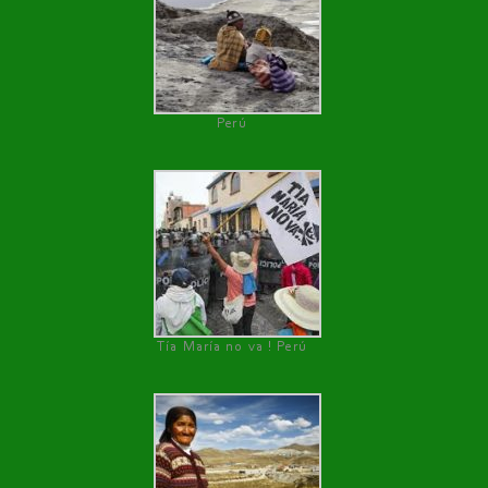
Perú
Tía María no va ! Perú