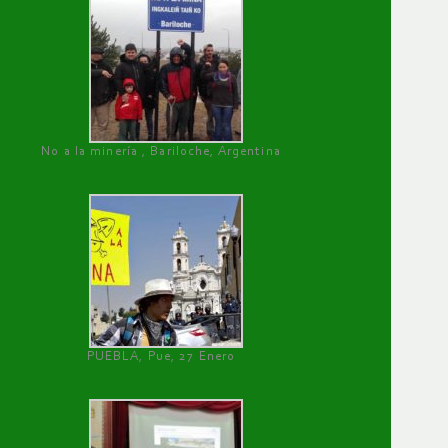
No a la minería , Bariloche, Argentina
PUEBLA, Pue, 27 Enero