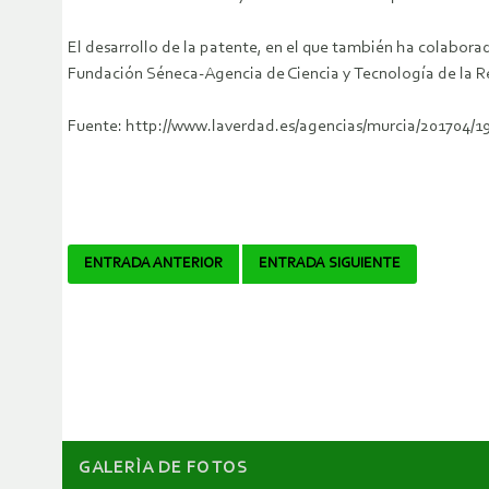
El desarrollo de la patente, en el que también ha colabora
Fundación Séneca-Agencia de Ciencia y Tecnología de la R
Fuente: http://www.laverdad.es/agencias/murcia/201704/19
Navegador
ENTRADA ANTERIOR
ENTRADA SIGUIENTE
de
artículos
GALERÌA DE FOTOS