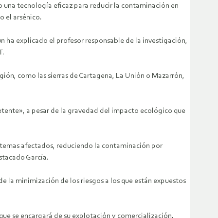
 una tecnología eficaz para reducir la contaminación en
 el arsénico.
ún ha explicado el profesor responsable de la investigación,
T.
egión, como las sierras de Cartagena, La Unión o Mazarrón,
tente», a pesar de la gravedad del impacto ecológico que
istemas afectados, reduciendo la contaminación por
stacado García.
de la minimización de los riesgos a los que están expuestos
que se encargará de su explotación y comercialización.