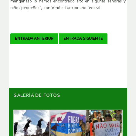
manganeso lo hemos encontrado alto en algunas señoras y
niños pequeños”, confirmó el funcionario federal.
Navegador
ENTRADA ANTERIOR
ENTRADA SIGUIENTE
de
artículos
GALERÌA DE FOTOS