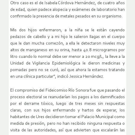
Otro caso es el de Isabela Córdova Hernández, de cuatro años
de edad, quien padece alopecia y exámenes de laboratorio han
confirmado la presencia de metales pesados en su organismo.
Mis dos hijos enfermaron, a la niña se le están cayendo
pedazos de cabello y a mi hijo le salieron llagas en el cuerpo
que le dan mucha comezón, a ella le detectaron niveles muy
altos de manganeso en su orina, hasta 40.8 microgramos por
litro cuando lo normal debe ser menor a 20 mcg/L, la lleve a la
Unidad de Vigilancia Epidemiológica le dieron medicinas y
pomadas pero no se curó, así que ahora la estamos tratando
en una clínica particular”, indicó Jessica Hernández.
El compromiso del Fideicomiso Río Sonora fue que pasando el
proceso electoral se reanudarían los pagos a los damnificados
por el derrame tóxico, luego de tres meses sin respuestas
claras, con sus hijos enfermando y hartos de esperar, los
habitantes de Ures decidieron tomar el Palacio Municipal como
medida de presión, pero no han recibido ninguna respuesta o
visita de las autoridades, así que advierten que escalarán las