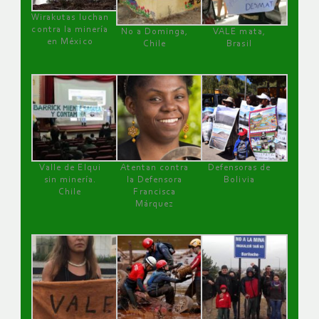
Wirakutas luchan
contra la minería
No a Dominga,
VALE mata,
en México
Chile
Brasil
Valle de Elqui
Atentan contra
Defensoras de
sin minería.
la Defensora
Bolivia
Chile
Francisca
Márquez