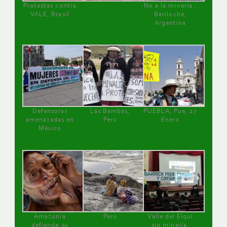
Protestas contra
No a la minería ,
VALE, Brasil
Bariloche,
Argentina
Defensoras
Las Bambas,
PUEBLA, Pue, 27
amenazadas en
Perú
Enero
México
Amazonía
Perú
Valle del Elqui
defiende su
sin minería.