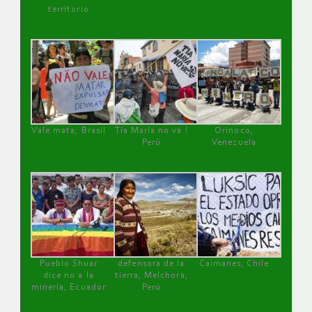
territorio
Vale mata, Brasil
Tía María no va !
Orinoco,
Perú
Venezuela
Pueblo Shuar
defensora de la
Caimanes, Chile
dice no a la
tierra, Melchora,
minería, Ecuador
Perú