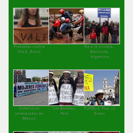
Protestas contra
No a la minería ,
VALE, Brasil
Bariloche,
Argentina
Defensoras
Las Bambas,
PUEBLA, Pue, 27
amenazadas en
Perú
Enero
México