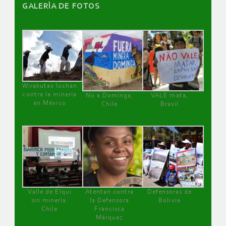
GALERÌA DE FOTOS
Wirakutas luchan
contra la minería
No a Dominga,
VALE mata,
en México
Chile
Brasil
Valle de Elqui
Atentan contra
Defensoras de
sin minería.
la Defensora
Bolivia
Chile
Francisca
Márquez