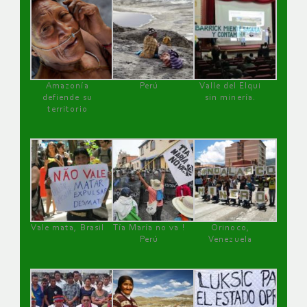
Amazonía
Perú
Valle del Elqui
defiende su
sin minería.
territorio
Vale mata, Brasil
Tía María no va !
Orinoco,
Perú
Venezuela