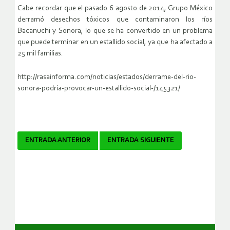
Cabe recordar que el pasado 6 agosto de 2014, Grupo México
derramó desechos tóxicos que contaminaron los ríos
Bacanuchi y Sonora, lo que se ha convertido en un problema
que puede terminar en un estallido social, ya que ha afectado a
25 mil familias.
http://rasainforma.com/noticias/estados/derrame-del-rio-
sonora-podria-provocar-un-estallido-social-/145321/
Navegador
ENTRADA ANTERIOR
ENTRADA SIGUIENTE
de
artículos