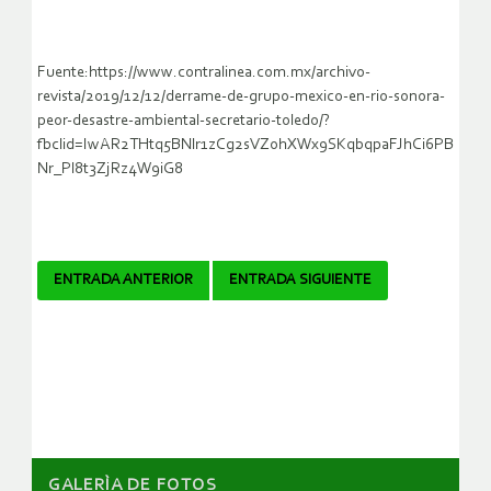
Fuente:https://www.contralinea.com.mx/archivo-
revista/2019/12/12/derrame-de-grupo-mexico-en-rio-sonora-
peor-desastre-ambiental-secretario-toledo/?
fbclid=IwAR2THtq5BNlr1zCg2sVZohXWx9SKqbqpaFJhCi6PB
Nr_Pl8t3ZjRz4W9iG8
Navegador
ENTRADA ANTERIOR
ENTRADA SIGUIENTE
de
artículos
GALERÌA DE FOTOS