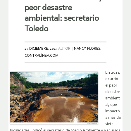
peor desastre
ambiental: secretario
Toledo
27 DICIEMBRE, 2019
AUTOR:
NANCY FLORES,
CONTRALÍNEA.COM
En 2014
ocurrió
el peor
desastre
ambient
al, que
impactó
a más de
siete
localidades, indicó el secretario de Medio Ambiente y Recursos