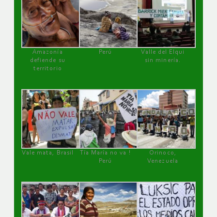
Amazonía
Perú
Valle del Elqui
defiende su
sin minería.
territorio
Vale mata, Brasil
Tía María no va !
Orinoco,
Perú
Venezuela