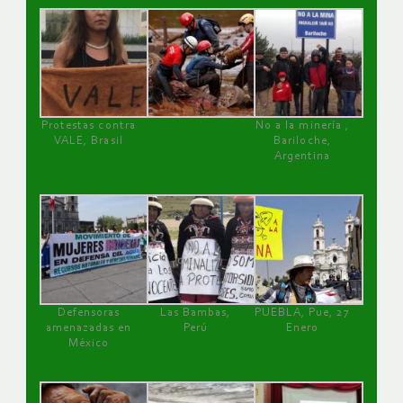
Protestas contra
No a la minería ,
VALE, Brasil
Bariloche,
Argentina
Defensoras
Las Bambas,
PUEBLA, Pue, 27
amenazadas en
Perú
Enero
México