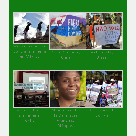
Wirakutas luchan
contra la minería
No a Dominga,
VALE mata,
en México
Chile
Brasil
Valle de Elqui
Atentan contra
Defensoras de
sin minería.
la Defensora
Bolivia
Chile
Francisca
Márquez