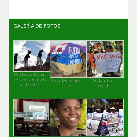
GALERÌA DE FOTOS
Wirakutas luchan
contra la minería
No a Dominga,
VALE mata,
en México
Chile
Brasil