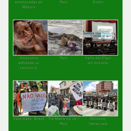
amenazadas en
Perú
Enero
México
Amazonía
Perú
Valle del Elqui
defiende su
sin minería.
territorio
Vale mata, Brasil
Tía María no va !
Orinoco,
Perú
Venezuela