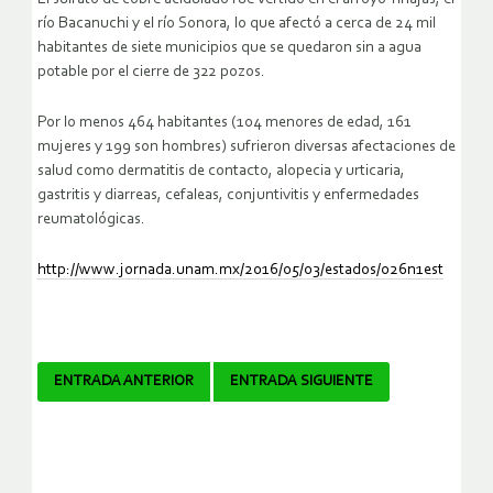
río Bacanuchi y el río Sonora, lo que afectó a cerca de 24 mil
habitantes de siete municipios que se quedaron sin a agua
potable por el cierre de 322 pozos.
Por lo menos 464 habitantes (104 menores de edad, 161
mujeres y 199 son hombres) sufrieron diversas afectaciones de
salud como dermatitis de contacto, alopecia y urticaria,
gastritis y diarreas, cefaleas, conjuntivitis y enfermedades
reumatológicas.
http://www.jornada.unam.mx/2016/05/03/estados/026n1est
Navegador
ENTRADA ANTERIOR
ENTRADA SIGUIENTE
de
artículos