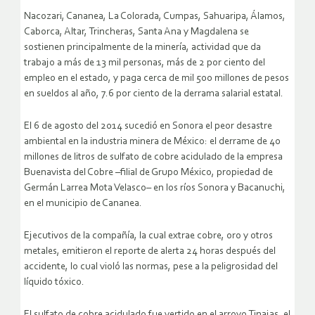
Nacozari, Cananea, La Colorada, Cumpas, Sahuaripa, Álamos,
Caborca, Altar, Trincheras, Santa Ana y Magdalena se
sostienen principalmente de la minería, actividad que da
trabajo a más de 13 mil personas, más de 2 por ciento del
empleo en el estado, y paga cerca de mil 500 millones de pesos
en sueldos al año, 7.6 por ciento de la derrama salarial estatal.
El 6 de agosto del 2014 sucedió en Sonora el peor desastre
ambiental en la industria minera de México: el derrame de 40
millones de litros de sulfato de cobre acidulado de la empresa
Buenavista del Cobre –filial de Grupo México, propiedad de
Germán Larrea Mota Velasco– en los ríos Sonora y Bacanuchi,
en el municipio de Cananea.
Ejecutivos de la compañía, la cual extrae cobre, oro y otros
metales, emitieron el reporte de alerta 24 horas después del
accidente, lo cual violó las normas, pese a la peligrosidad del
líquido tóxico.
El sulfato de cobre acidulado fue vertido en el arroyo Tinajas, el