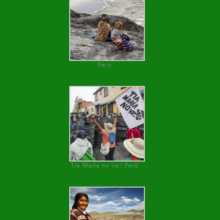
Perú
Tía María no va ! Perú