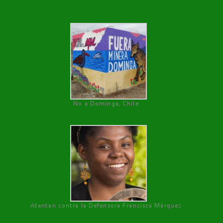
No a Dominga, Chile
Atentan contra la Defensora Francisca Márquez