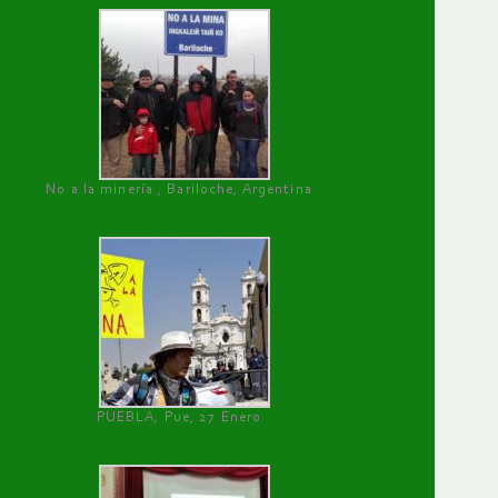
No a la minería , Bariloche, Argentina
PUEBLA, Pue, 27 Enero