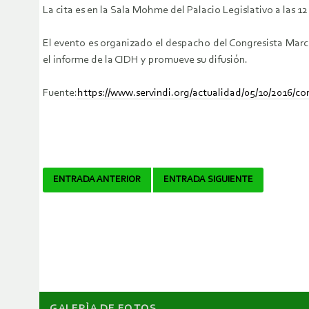
La cita es en la Sala Mohme del Palacio Legislativo a las 1
El evento es organizado el despacho del Congresista Marc
el informe de la CIDH y promueve su difusión.
Fuente:
https://www.servindi.org/actualidad/05/10/2016/c
Navegador
ENTRADA ANTERIOR
ENTRADA SIGUIENTE
de
artículos
GALERÌA DE FOTOS