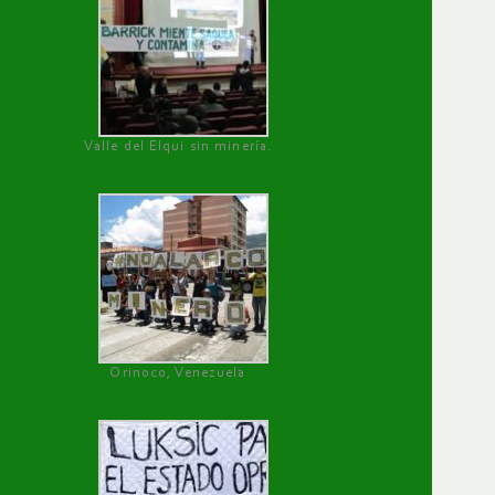
Valle del Elqui sin minería.
Orinoco, Venezuela