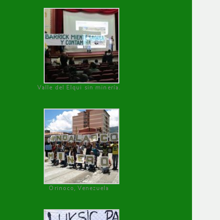
Valle del Elqui sin minería.
Orinoco, Venezuela