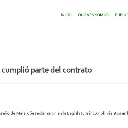
SALTAR AL CONTENIDO.
INICIO
QUIENES SOMOS
PUBLI
cumplió parte del contrato
reño de Malargüe reclamaron en la Legislatura incumplimientos en