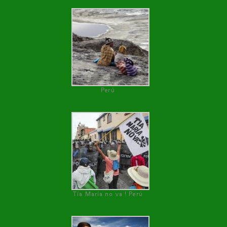
Perú
Tía María no va ! Perú