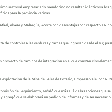
s impuestos al empresariado mendocino no resultan idénticos a los 
icios para la provincia vecina».
ael, Alvear y Malargüe, «corre con desventajas con respecto a Rinc
ta de controles a las verduras y carnes que ingresan desde el sur, pa
un proyecto de caminos de integración en el que constan «los eleme
la explotación de la Mina de Sales de Potasio, Empresa Vale, con Rut
 comisión de Seguimiento, señaló que más allá de las acciones que se
s y agregó que se elaborará un pedido de informes y de ser necesario
.