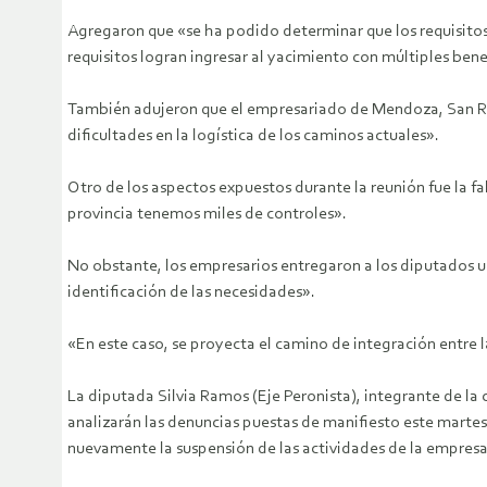
Agregaron que «se ha podido determinar que los requisito
requisitos logran ingresar al yacimiento con múltiples benef
También adujeron que el empresariado de Mendoza, San Raf
dificultades en la logística de los caminos actuales».
Otro de los aspectos expuestos durante la reunión fue la fal
provincia tenemos miles de controles».
No obstante, los empresarios entregaron a los diputados 
identificación de las necesidades».
«En este caso, se proyecta el camino de integración entre 
La diputada Silvia Ramos (Eje Peronista), integrante de la
analizarán las denuncias puestas de manifiesto este marte
nuevamente la suspensión de las actividades de la empresa