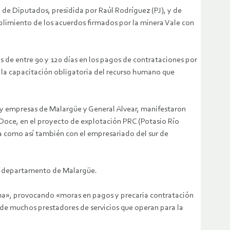
de Diputados, presidida por Raúl Rodríguez (PJ), y de
plimiento de los acuerdos firmados por la minera Vale con
de entre 90 y 120 días en los pagos de contrataciones por
la capacitación obligatoria del recurso humano que
s y empresas de Malargüe y General Alvear, manifestaron
 Doce, en el proyecto de explotación PRC (Potasio Río
 como así también con el empresariado del sur de
del departamento de Malargüe.
rma», provocando «moras en pagos y precaria contratación
 de muchos prestadores de servicios que operan para la