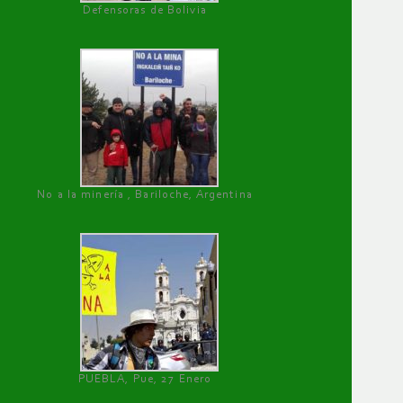
Defensoras de Bolivia
No a la minería , Bariloche, Argentina
PUEBLA, Pue, 27 Enero