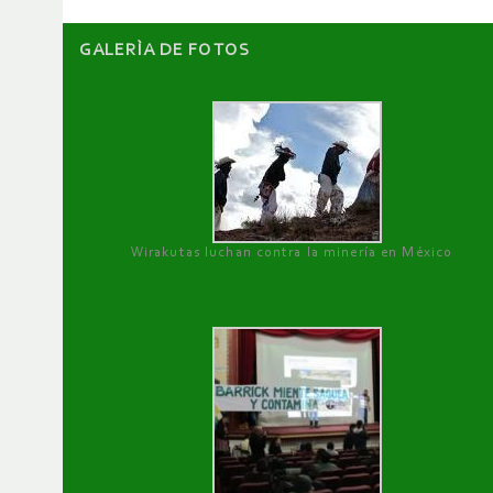
GALERÌA DE FOTOS
Wirakutas luchan contra la minería en México