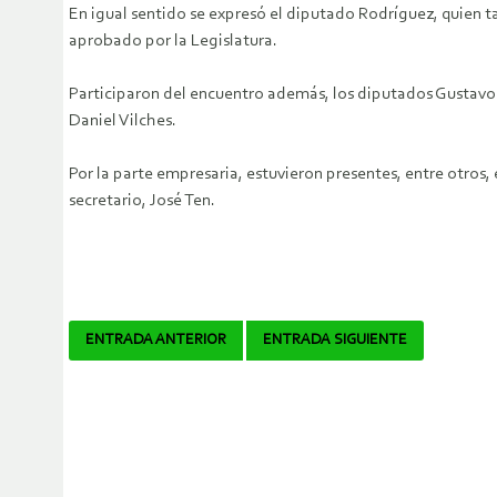
En igual sentido se expresó el diputado Rodríguez, quien 
aprobado por la Legislatura.
Participaron del encuentro además, los diputados Gustavo Ar
Daniel Vilches.
Por la parte empresaria, estuvieron presentes, entre otros
secretario, José Ten.
Navegador
ENTRADA ANTERIOR
ENTRADA SIGUIENTE
de
artículos