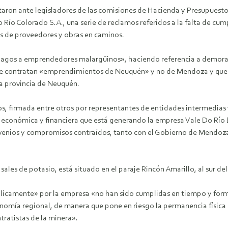
ron ante legisladores de las comisiones de Hacienda y Presupuesto 
ío Colorado S.A., una serie de reclamos referidos a la falta de cum
os de proveedores y obras en caminos.
agos a emprendedores malargüinos», haciendo referencia a demoras 
 se contratan «emprendimientos de Neuquén» y no de Mendoza y que 
la provincia de Neuquén.
dos, firmada entre otros por representantes de entidades intermedia
l, económica y financiera que está generando la empresa Vale Do Río
nvenios y compromisos contraídos, tanto con el Gobierno de Mendoza
sales de potasio, está situado en el paraje Rincón Amarillo, al sur 
públicamente» por la empresa «no han sido cumplidas en tiempo y fo
nomía regional, de manera que pone en riesgo la permanencia física
ratistas de la minera».