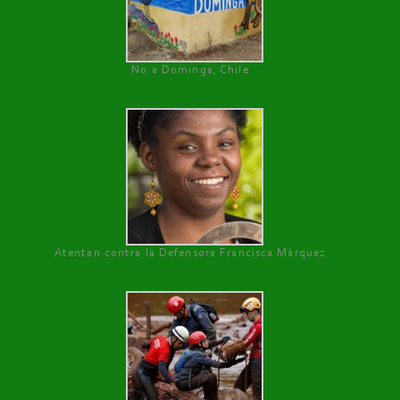
No a Dominga, Chile
Atentan contra la Defensora Francisca Márquez