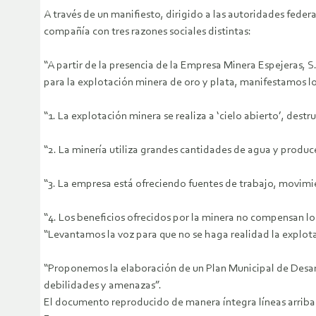
A través de un manifiesto, dirigido a las autoridades federal
compañía con tres razones sociales distintas:
“A partir de la presencia de la Empresa Minera Espejeras, S.
para la explotación minera de oro y plata, manifestamos lo
“1. La explotación minera se realiza a ‘cielo abierto’, destr
“2. La minería utiliza grandes cantidades de agua y produ
“3. La empresa está ofreciendo fuentes de trabajo, movim
“4. Los beneficios ofrecidos por la minera no compensan lo
“Levantamos la voz para que no se haga realidad la explot
“Proponemos la elaboración de un Plan Municipal de Desarr
debilidades y amenazas”.
El documento reproducido de manera íntegra líneas arriba 