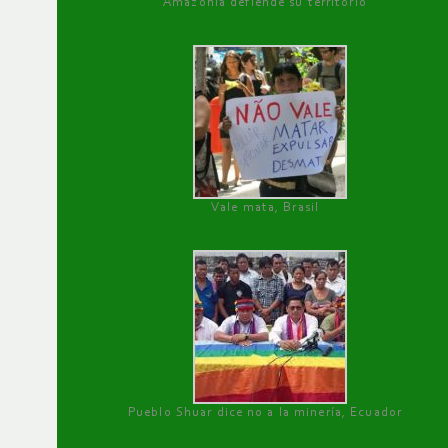
Amazonía defiende su territorio
Vale mata, Brasil
Pueblo Shuar dice no a la minería, Ecuador