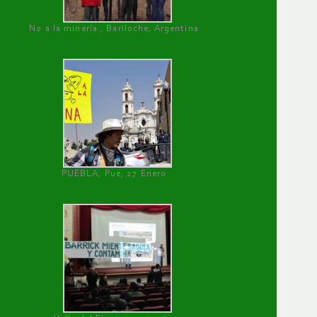
No a la minería , Bariloche, Argentina
PUEBLA, Pue, 27 Enero