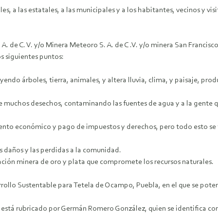
es, a las estatales, a las municipales y a los habitantes, vecinos y vi
 A. de C. V. y/o Minera Meteoro S. A. de C .V. y/o minera San Francisc
s siguientes puntos:
uyendo árboles, tierra, animales, y altera lluvia, clima, y paisaje, pr
ce muchos desechos, contaminando las fuentes de agua y a la gente 
iento económico y pago de impuestos y derechos, pero todo esto se 
s daños y las perdidas a la comunidad.
ación minera de oro y plata que compromete los recursos naturales.
ollo Sustentable para Tetela de Ocampo, Puebla, en el que se potenc
está rubricado por Germán Romero González, quien se identifica como