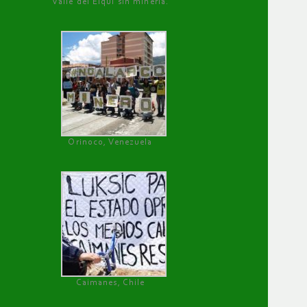
Valle del Elqui sin minería.
Orinoco, Venezuela
Caimanes, Chile