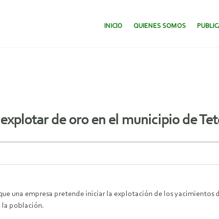
SALTAR AL CONTENIDO.
INICIO
QUIENES SOMOS
PUBLI
explotar de oro en el municipio de T
que una empresa pretende iniciar la explotación de los yacimientos de
 la población.