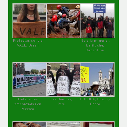
Protestas contra
No a la minería ,
VALE, Brasil
Bariloche,
Argentina
Defensoras
Las Bambas,
PUEBLA, Pue, 27
amenazadas en
Perú
Enero
México