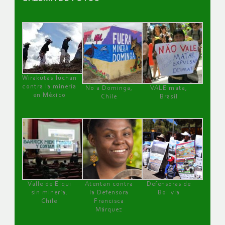
Wirakutas luchan
contra la minería
No a Dominga,
VALE mata,
en México
Chile
Brasil
Valle de Elqui
Atentan contra
Defensoras de
sin minería.
la Defensora
Bolivia
Chile
Francisca
Márquez