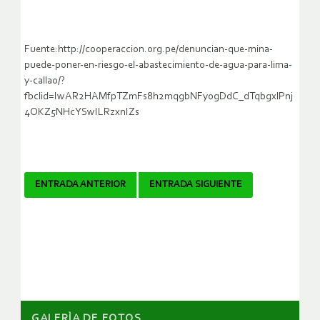
Fuente:http://cooperaccion.org.pe/denuncian-que-mina-
puede-poner-en-riesgo-el-abastecimiento-de-agua-para-lima-
y-callao/?
fbclid=IwAR2HAMfpTZmFs8h2mqgbNFyogDdC_dTqbgxlPnj
4OKZ5NHcYSwILRzxnIZs
Navegador
ENTRADA ANTERIOR
ENTRADA SIGUIENTE
de
artículos
GALERÌA DE FOTOS