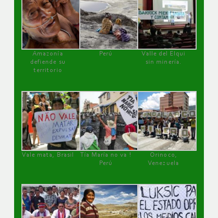
Amazonía
Perú
Valle del Elqui
defiende su
sin minería.
territorio
Vale mata, Brasil
Tía María no va !
Orinoco,
Perú
Venezuela