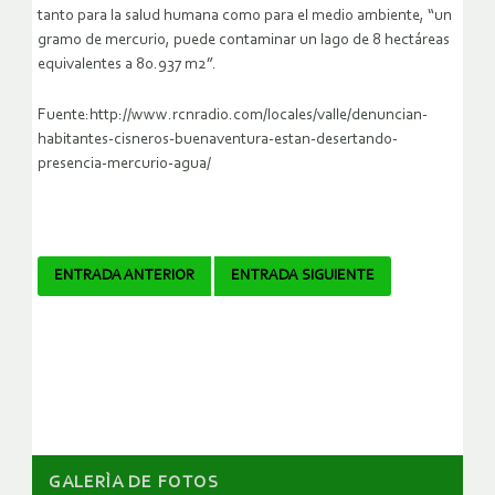
tanto para la salud humana como para el medio ambiente, “un
gramo de mercurio, puede contaminar un lago de 8 hectáreas
equivalentes a 80.937 m2”.
Fuente:http://www.rcnradio.com/locales/valle/denuncian-
habitantes-cisneros-buenaventura-estan-desertando-
presencia-mercurio-agua/
Navegador
ENTRADA ANTERIOR
ENTRADA SIGUIENTE
de
artículos
GALERÌA DE FOTOS