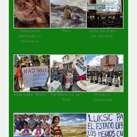
Amazonía
Perú
Valle del Elqui
defiende su
sin minería.
territorio
Vale mata, Brasil
Tía María no va !
Orinoco,
Perú
Venezuela