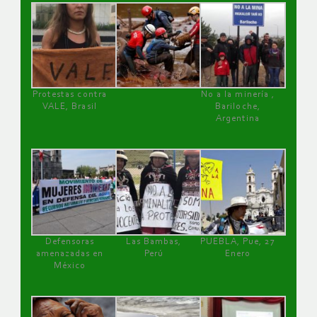
Protestas contra
No a la minería ,
VALE, Brasil
Bariloche,
Argentina
Defensoras
Las Bambas,
PUEBLA, Pue, 27
amenazadas en
Perú
Enero
México