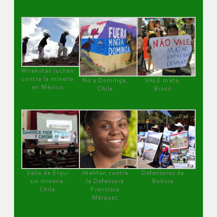
Wirakutas luchan
contra la minería
No a Dominga,
VALE mata,
en México
Chile
Brasil
Valle de Elqui
Atentan contra
Defensoras de
sin minería.
la Defensora
Bolivia
Chile
Francisca
Márquez