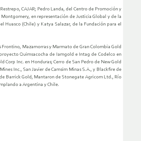
ar Restrepo, CAJAR; Pedro Landa, del Centro de Promoción y
 Montgomery, en representación de Justicia Global y de la
del Huasco (Chile) y Katya Salazar, de la Fundación para el
tos Frontino, Mazamorras y Marmato de Gran Colombia Gold
a; proyecto Quimsacocha de Iamgold e Intag de Codelco en
old Corp Inc. en Honduras; Cerro de San Pedro de New Gold
 Mines Inc., San Javier de Camsim Minas S.A., y Blackfire de
 de Barrick Gold, Mantaron de Stonegate Agricom Ltd., Río
mplando a Argentina y Chile.