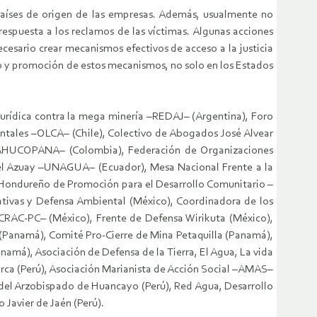
países de origen de las empresas. Además, usualmente no
respuesta a los reclamos de las víctimas. Algunas acciones
cesario crear mecanismos efectivos de acceso a la justicia
eño y promoción de estos mecanismos, no solo en los Estados
 Jurídica contra la mega minería –REDAJ– (Argentina), Foro
ntales –OLCA– (Chile), Colectivo de Abogados José Alvear
–CAHUCOPANA– (Colombia), Federación de Organizaciones
del Azuay –UNAGUA– (Ecuador), Mesa Nacional Frente a la
o Hondureño de Promoción para el Desarrollo Comunitario –
ivas y Defensa Ambiental (México), Coordinadora de los
–CRAC-PC– (México), Frente de Defensa Wirikuta (México),
(Panamá), Comité Pro‐Cierre de Mina Petaquilla (Panamá),
má), Asociación de Defensa de la Tierra, El Agua, La vida
arca (Perú), Asociación Marianista de Acción Social –AMAS–
 del Arzobispado de Huancayo (Perú), Red Agua, Desarrollo
Javier de Jaén (Perú).