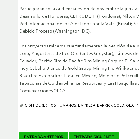
Participarán en la Audiencia este 1 de noviembre la juris
Desarrollo de Honduras, CEPRODEH, (Honduras); Nilton Vel
Red Internacional de los Afectados por la Vale (Brasil); S
Debido Proceso (Washington, DC).
Los proyectos mineros que fundamentan la petición de au
Corp, Angostura, de Eco Oro (antes Greystar), Támesis d
Ecuador; Pacific Rim de Pacific Rim Mining Corp en El Sa
Inc y Caballo Blanco de Gold Group Mining Inc, Wirikuta de 
Blackfire Exploration Ltda. en México; Molejón o Petaqui
Tabaconas de Golden Alliance Resources, y Las Huaquillas 
Comunicaciones OLCA.
CIDH
,
DERECHOS HUMANOS
,
EMPRESA: BARRICK GOLD
,
OEA
,
P
Navegador
ENTRADA ANTERIOR
ENTRADA SIGUIENTE