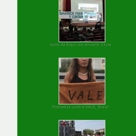
Valle de Elqui sin minería. Chile
Protestas contra VALE, Brasil