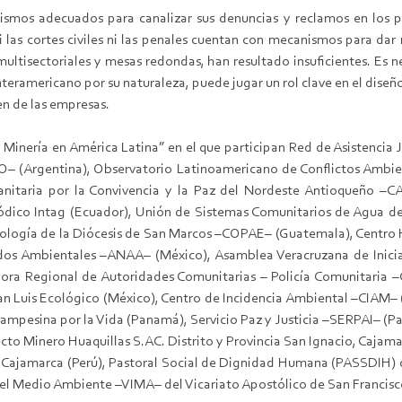
nismos adecuados para canalizar sus denuncias y reclamos en los 
i las cortes civiles ni las penales cuentan con mecanismos para dar 
ultisectoriales y mesas redondas, han resultado insuficientes. Es ne
 interamericano por su naturaleza, puede jugar un rol clave en el dis
en de las empresas.
e Minería en América Latina” en el que participan Red de Asistencia
CO– (Argentina), Observatorio Latinoamericano de Conflictos Ambie
nitaria por la Convivencia y la Paz del Nordeste Antioqueño 
ódico Intag (Ecuador), Unión de Sistemas Comunitarios de Agua 
Ecología de la Diócesis de San Marcos –COPAE– (Guatemala), Centr
 Ambientales –ANAA– (México), Asamblea Veracruzana de Iniciat
ora Regional de Autoridades Comunitarias – Policía Comunitaria 
n Luis Ecológico (México), Centro de Incidencia Ambiental –CIAM– 
esina por la Vida (Panamá), Servicio Paz y Justicia –SERPAI– (Pana
ecto Minero Huaquillas S.AC. Distrito y Provincia San Ignacio, Cajam
o, Cajamarca (Perú), Pastoral Social de Dignidad Humana (PASSDIH)
l Medio Ambiente –VIMA– del Vicariato Apostólico de San Francisco 