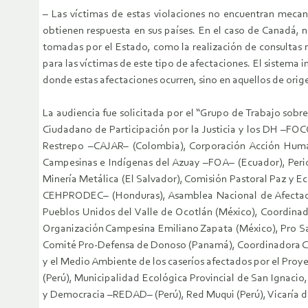
– Las víctimas de estas violaciones no encuentran meca
obtienen respuesta en sus países. En el caso de Canadá, n
tomadas por el Estado, como la realización de consultas m
para las víctimas de este tipo de afectaciones. El sistema
donde estas afectaciones ocurren, sino en aquellos de orig
La audiencia fue solicitada por el “Grupo de Trabajo sobr
Ciudadano de Participación por la Justicia y los DH –FO
Restrepo –CAJAR– (Colombia), Corporación Acción Huma
Campesinas e Indígenas del Azuay –FOA– (Ecuador), Peri
Minería Metálica (El Salvador), Comisión Pastoral Paz y 
CEHPRODEC– (Honduras), Asamblea Nacional de Afectados
Pueblos Unidos del Valle de Ocotlán (México), Coordinad
Organización Campesina Emiliano Zapata (México), Pro Sa
Comité Pro‐Defensa de Donoso (Panamá), Coordinadora Camp
y el Medio Ambiente de los caseríos afectados por el Proy
(Perú), Municipalidad Ecológica Provincial de San Ignaci
y Democracia –REDAD– (Perú), Red Muqui (Perú), Vicaría de