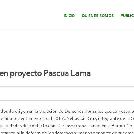
SALTAR AL CONTENIDO.
INICIO
QUIENES SOMOS
PUBLI
 en proyecto Pascua Lama
stados de origen en la violación de Derechos Humanos que cometen s
oncedida recientemente por la OEA. Sebastián Cruz, integrante de la
egularidades del conflicto con la transnacional canadiense Barrick Gol
 respeto ni la defensa de los derechos humanos por parte de sus emp