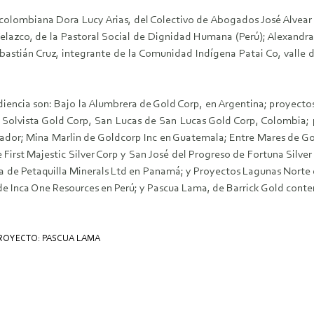
ta colombiana Dora Lucy Arias, del Colectivo de Abogados José Alve
azco, de la Pastoral Social de Dignidad Humana (Perú); Alexandra
ebastián Cruz, integrante de la Comunidad Indígena Patai Co, valle 
diencia son: Bajo la Alumbrera de Gold Corp, en Argentina; proyec
e Solvista Gold Corp, San Lucas de San Lucas Gold Corp, Colombi
lvador; Mina Marlin de Goldcorp Inc en Guatemala; Entre Mares de G
First Majestic Silver Corp y San José del Progreso de Fortuna Silver
lla de Petaquilla Minerals Ltd en Panamá; y Proyectos Lagunas Norte
de Inca One Resources en Perú; y Pascua Lama, de Barrick Gold conte
ROYECTO: PASCUA LAMA