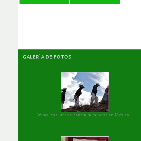
de
artículos
GALERÌA DE FOTOS
Wirakutas luchan contra la minería en México