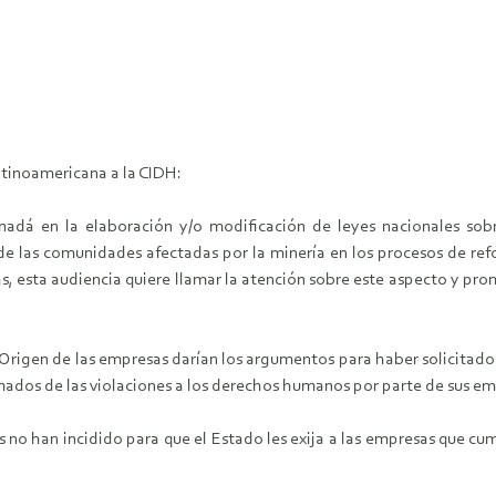
latinoamericana a la CIDH:
nadá en la elaboración y/o modificación de leyes nacionales sobr
n de las comunidades afectadas por la minería en los procesos de r
 esta audiencia quiere llamar la atención sobre este aspecto y promo
e Origen de las empresas darían los argumentos para haber solicitado 
rmados de las violaciones a los derechos humanos por parte de sus em
s no han incidido para que el Estado les exija a las empresas que c