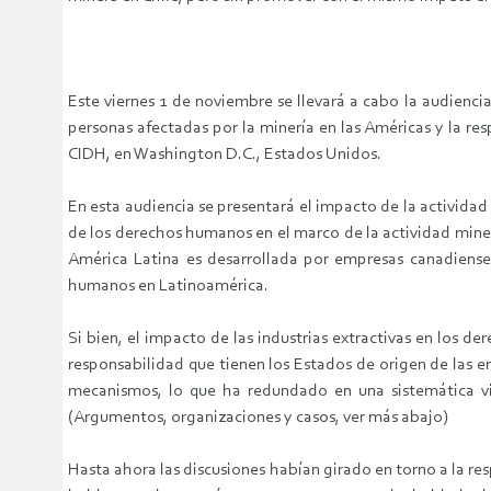
Este viernes 1 de noviembre se llevará a cabo la audienc
personas afectadas por la minería en las Américas y la re
CIDH, en Washington D.C., Estados Unidos.
En esta audiencia se presentará el impacto de la actividad
de los derechos humanos en el marco de la actividad miner
América Latina es desarrollada por empresas canadienses
humanos en Latinoamérica.
Si bien, el impacto de las industrias extractivas en los 
responsabilidad que tienen los Estados de origen de las e
mecanismos, lo que ha redundado en una sistemática 
(Argumentos, organizaciones y casos, ver más abajo)
Hasta ahora las discusiones habían girado en torno a la re