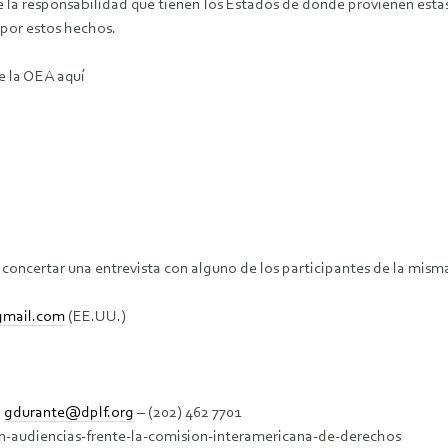
 la responsabilidad que tienen los Estados de donde provienen esta
 por estos hechos.
de la OEA aquí
concertar una entrevista con alguno de los participantes de la mism
gmail.com
(EE.UU.)
o
gdurante@dplf.org
– (202) 462 7701
en-audiencias-frente-la-comision-interamericana-de-derechos