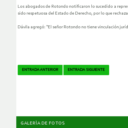
Los abogados de Rotondo notificaron lo sucedido a repres
sido respetuosa del Estado de Derecho, por lo que rechaza
Dávila agregó: “El señor Rotondo no tiene vinculación juríd
Navegador
ENTRADA ANTERIOR
ENTRADA SIGUIENTE
de
artículos
GALERÌA DE FOTOS