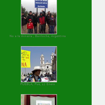
No a la minería , Bariloche, Argentina
PUEBLA, Pue, 27 Enero