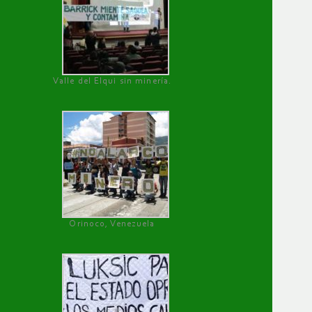
Valle del Elqui sin minería.
Orinoco, Venezuela