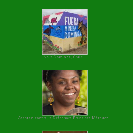
No a Dominga, Chile
Atentan contra la Defensora Francisca Márquez