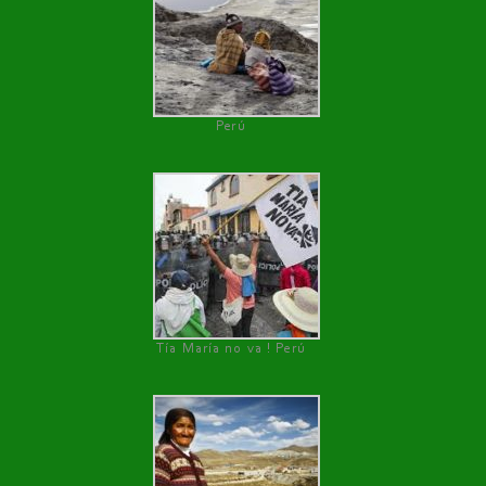
Perú
Tía María no va ! Perú