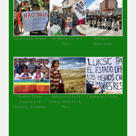
Vale mata, Brasil
Tía María no va !
Orinoco,
Perú
Venezuela
Pueblo Shuar
defensora de la
Caimanes, Chile
dice no a la
tierra, Melchora,
minería, Ecuador
Perú