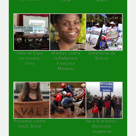
Chile
Brasil
Valle de Elqui
Atentan contra
Defensoras de
sin minería.
la Defensora
Bolivia
Chile
Francisca
Márquez
Protestas contra
No a la minería ,
VALE, Brasil
Bariloche,
Argentina