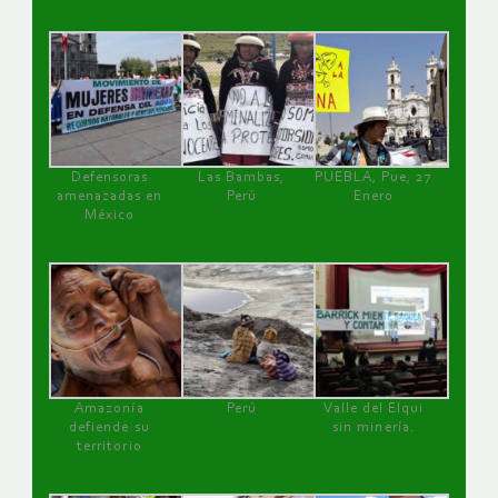
Defensoras
Las Bambas,
PUEBLA, Pue, 27
amenazadas en
Perú
Enero
México
Amazonía
Perú
Valle del Elqui
defiende su
sin minería.
territorio